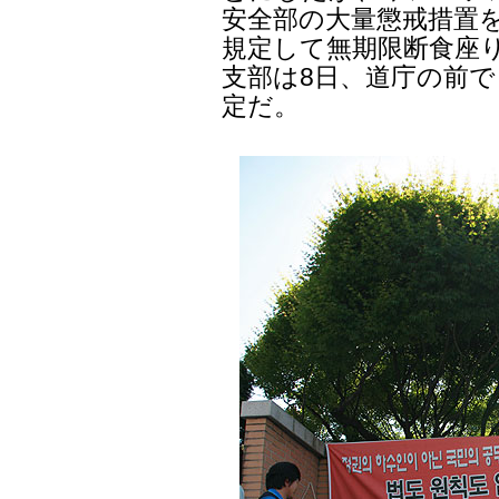
安全部の大量懲戒措置を
規定して無期限断食座
支部は8日、道庁の前で
定だ。