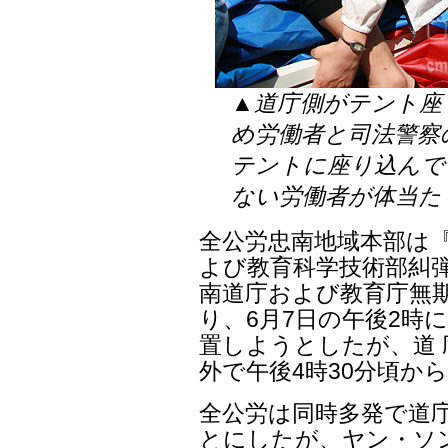
▲道庁側がテント座
め労働者と司法警察
テントに座り込んで
ない労働者が体当た
全公労忠南地域本部は
よび教育科学技術部糾弾
南道庁および教育庁無
り、6月7日の午後2時
置しようとしたが、道
外で午後4時30分頃か
全公労は同時多発で道
とにしたが、ヤン・ソン