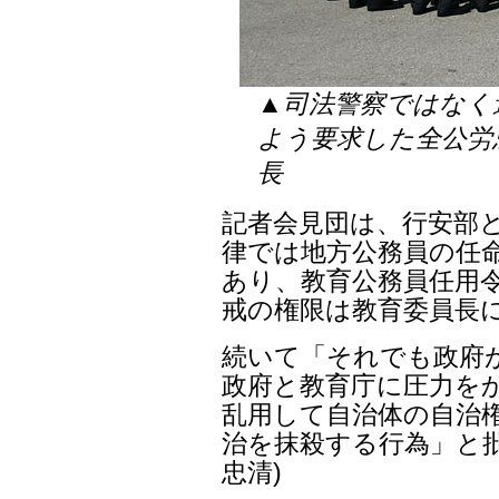
▲司法警察ではなく
よう要求した全公労
長
記者会見団は、行安部
律では地方公務員の任命
あり、教育公務員任用
戒の権限は教育委員長
続いて「それでも政府
政府と教育庁に圧力を
乱用して自治体の自治権
治を抹殺する行為」と批
忠清)