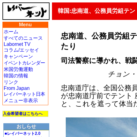
韓国:忠南道、公務員労組テ
Menu
ホーム
忠南道、公務員労組
すべてのニュース
Labornet TV
たり
コラム/エッセイ
キャンペーン
司法警察に導かれ、戦
イベントカレンダー
米国労働運動
チョン・ジェ
韓国の情報
リンク
忠南道庁は、全国公務員
From Japan
レイバーネット日本
が忠南道庁前でテント
メニュー非表示
と、これを遮って体当
入会希望者はこちらへ
おしらせ
■レイバーネット2.0