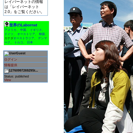
レイバーネットの情報
は「レイバーネット
2.0」をご覧ください。
世界のLabornet
アメリカ
、
中国
、
イギリス
、
ドイツ
、
オーストリア
、
韓国
、
カナダ
オーストラリア
、
デンマ
ーク
、
トルコ
、
日本
Guest
ログイン
情報提供
1276099726929St...
Status: published
View