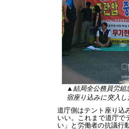
▲結局全公務員労組
宿座り込みに突入し
道庁側はテント座り込
いい。これまで道庁で
い」と労働者の抗議行