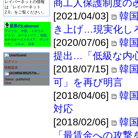
商工人保護制度の
レイバーネットの情報
は「レイバーネット
2.0」をご覧ください。
[2021/04/03]
韓国
世界のLabornet
き上げ…現実化し
アメリカ
、
中国
、
イギリス
、
ドイツ
、
オーストリア
、
韓国
、
[2020/07/06]
韓国
カナダ
オーストラリア
、
デンマ
ーク
、
トルコ
、
日本
提出…「低級な内
Guest
ログイン
[2018/07/15]
韓
情報提供
1619856385257St...
可」を再び明言
Status: published
View
[2018/04/06]
韓
対応
[2018/02/06]
韓
「最賃金への攻撃