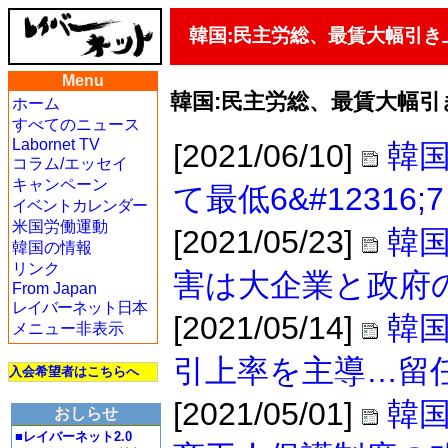
韓国:民主労総、最賃大幅引
Menu
韓国:民主労総、最賃大幅
ホーム
すべてのニュース
Labornet TV
[2021/06/10]
韓
コラム/エッセイ
キャンペーン
て最低6&#1231
イベントカレンダー
米国労働運動
[2021/05/23]
韓
韓国の情報
リンク
害は大企業と政府
From Japan
レイバーネット日本
[2021/05/14]
韓
メニュー非表示
引上率を主導…留
入会希望者はこちらへ
[2021/05/01]
韓
おしらせ
■レイバーネット2.0