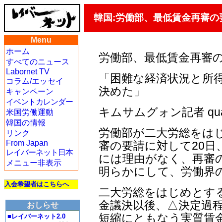
韓国:労働部、最低賃金再審の
Menu
ホーム
労働部、最低賃金再審
すべてのニュース
Labornet TV
「困難な経済状況と所
コラム/エッセイ
決めた」
キャンペーン
イベントカレンダー
キムサムグォン記者 quann
米国労働運動
韓国の情報
労働部が二大労総をは
リンク
From Japan
審の要請に対して20日
レイバーネット日本
には理由がなく、再審
メニュー非表示
明らかにして、労働界
入会希望者はこちらへ
二大労総をはじめとする
金議決以後、△決定過程
おしらせ
短縮にともなう実質賃
■レイバーネット2.0