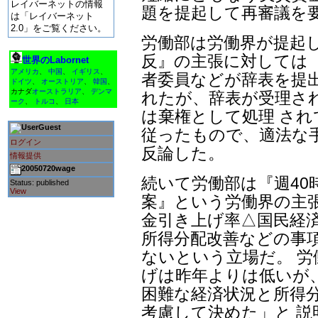
レイバーネットの情報
題を提起して再審議を
は「レイバーネット
2.0」をご覧ください。
労働部は労働界が提起
反』の主張に対しては
世界のLabornet
アメリカ
、
中国
、
イギリス
、
者委員などが辞表を提
ドイツ
、
オーストリア
、
韓国
、
カナダ
オーストラリア
、
デンマ
れたが、辞表が受理さ
ーク
、
トルコ
、
日本
は棄権として処理 さ
Guest
従ったもので、適法な
ログイン
反論した。
情報提供
20050720wage
続いて労働部は『週40
Status: published
View
案』という労働界の主
金引き上げ率△国民経済
所得分配改善などの事
ないという立場だ。 
げは昨年よりは低いが
困難な経済状況と所得
考慮して決めた」と 説