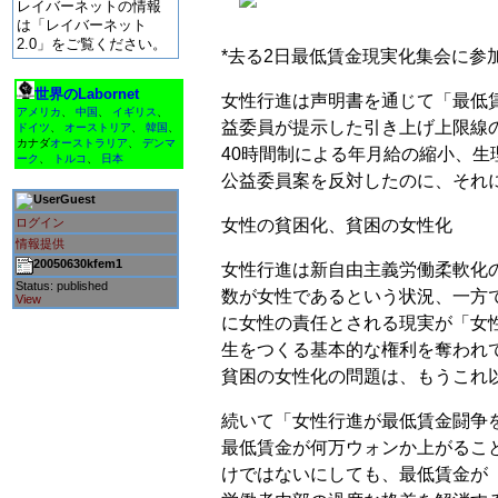
レイバーネットの情報
は「レイバーネット
2.0」をご覧ください。
*去る2日最低賃金現実化集会に参
世界のLabornet
女性行進は声明書を通じて「最低賃
アメリカ
、
中国
、
イギリス
、
益委員が提示した引き上げ上限線の
ドイツ
、
オーストリア
、
韓国
、
カナダ
オーストラリア
、
デンマ
40時間制による年月給の縮小、生
ーク
、
トルコ
、
日本
公益委員案を反対したのに、それ
Guest
ログイン
女性の貧困化、貧困の女性化
情報提供
20050630kfem1
女性行進は新自由主義労働柔軟化
Status: published
数が女性であるという状況、一方
View
に女性の責任とされる現実が「女
生をつくる基本的な権利を奪われ
貧困の女性化の問題は、もうこれ
続いて「女性行進が最低賃金闘争
最低賃金が何万ウォンか上がるこ
けではないにしても、最低賃金が