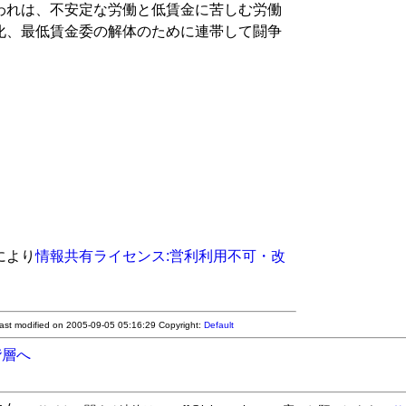
われは、不安定な労働と低賃金に苦しむ労働
化、最低賃金委の解体のために連帯して闘争
により
情報共有ライセンス:営利利用不可・改
Last modified on 2005-09-05 05:16:29
Copyright:
Default
階層へ