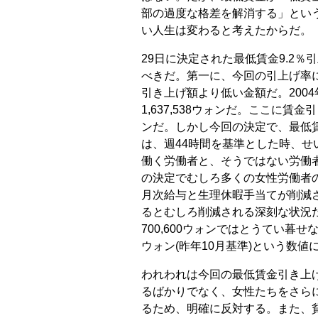
部の過度な格差を解消する」とい
い人生は変わると考えたからだ。
29日に決定された最低賃金9.2
べきだ。第一に、今回の引上げ率
引き上げ額より低い金額だ。200
1,637,538ウォンだ。ここに賃金
ンだ。しかし今回の決定で、最低
は、週44時間を基準とした時、せい
働く労働者と、そうではない労働
の決定でむしろ多くの女性労働者の
月次給与と生理休暇手当てが削減
るとむしろ削減される深刻な状況だ
700,600ウォンではとうてい暮せ
ウォン(昨年10月基準)という数
われわれは今回の最低賃金引き上
るばかりでなく、女性たちをさら
るため、明確に反対する。また、