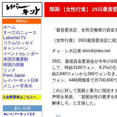
韓国:［女性行進］ 29日最賃
Menu
ホーム
「最賃委決定、女性労働者の賃金
すべてのニュース
Labornet TV
［女性行進］ 29日最賃委決定に
コラム/エッセイ
キャンペーン
チョ・シネ記者 shin＠jinbo.net
イベントカレンダー
米国労働運動
29日、最低賃金委員会が今年の9
韓国の情報
して、時給3100ウォン、9.2%
リンク
給2,840ウォンから260ウォン引き
From Japan
ウォン、44時間換算で月700,60
レイバーネット日本
メニュー非表示
これに対して貧困と暴力に抵抗す
声明を発表、「貧困女性の要求を
入会希望者はこちらへ
解体しろ」と主張した。
おしらせ
■レイバーネット2.0