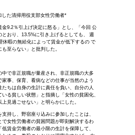
加した清掃用役支部女性労働者*
金9.2％引上げ決定に怒る」とし、「今回 公
とおり、13.5%に引き上げるとしても、 週
理休暇の無給化によって賃金が低下するの で
にも至らない」と批判した。
の中で非正規職が量産され、非正規職の大多
で家事、保育、看病などの仕事が当然のよう
性たちは自身の生計に責任を負い、自分の人
ている貧しい状態」と指摘し「女性の貧困化、
以上見過ごせない」と明らかにした。
を支持し、野宿座り込みに参加したことは、
とで女性労働者の貧困問題が即刻解決するわ
「低賃金労働者の最小限の生計を保障して、