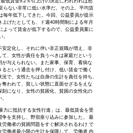
た最低賃金9.2％引上げの決定にわれわれは怒
も至らない非常に低い水準だ。その上、平均賃
金は毎年低下してきた。今回、公益委員が提示
引き上げたとしても、ド週40時間制による年月
化によって賃金が低下するので、公益委員案に
い。
不安定化し、それに伴い非正規職が増え、非
して、女性が責任を負うべきは家庭だという
用が与えられない。また家事、保育、看病な
きるという通念を押し付け、低い賃金で働く
状況で、女性たちは自身の生計を責任を持ち、
を奪われて、貧しい状態に直面せざるをえな
深刻になり、女性の貧困化、貧困の女性化の
い。
と暴力に抵抗する女性行進」は、最低賃金を受
闘争を支持し、野宿座り込みに参加した。 最
性労働者の貧困問題をすぐ解決されるわけ で
金労働者最小限の生計を保障して、労働者 内