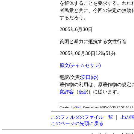
を解体することを要求する。われ
者民衆と共に、今回の決定の無効
するだろう。
2005年6月30日
貧困と暴力に抵抗する女性行進
2005年06月30日12時51分
原文(チャムセサン)
翻訳/文責:
安田(ゆ)
著作物の利用は、原著作物の規定
変許容
（
仮訳
）に従います。
Created by
Staff
. Created on 2005-06-30 23:52:46 / 
このフォルダのファイル一覧
｜
上の
このページの先頭に戻る