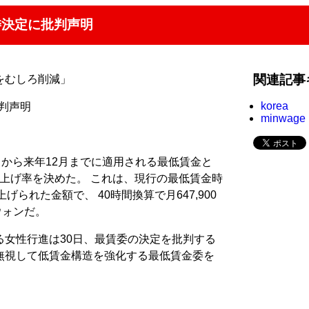
委決定に批判声明
関連記事
をむしろ削減」
korea
批判声明
minwage
月から来年12月までに適用される最低賃金と
の引上げ率を決めた。 これは、現行の最低賃金時
上げられた金額で、 40時間換算で月647,900
0ウォンだ。
る女性行進は30日、最賃委の決定を批判する
無視して低賃金構造を強化する最低賃金委を