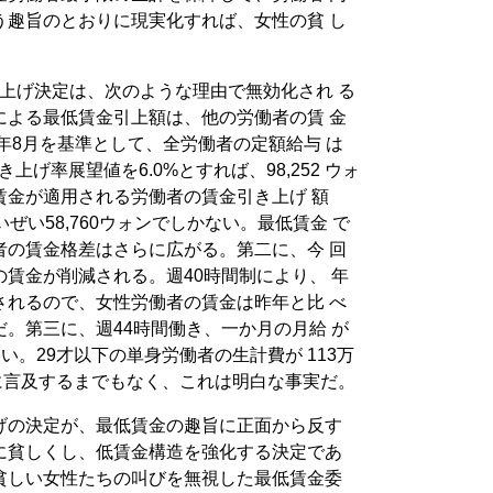
う趣旨のとおりに現実化すれば、女性の貧 し
％引上げ決定は、次のような理由で無効化され る
による最低賃金引上額は、他の労働者の賃 金
4年8月を基準として、全労働者の定額給与 は
引き上げ率展望値を6.0%とすれば、98,252 ウォ
賃金が適用される労働者の賃金引き上げ 額
ぜい58,760ウォンでしかない。最低賃金 で
者の賃金格差はさらに広がる。第二に、今 回
賃金が削減される。週40時間制により、 年
されるので、女性労働者の賃金は昨年と比 べ
。第三に、週44時間働き、一か月の月給 が
ない。29才以下の単身労働者の生計費が 113万
値に言及するまでもなく、これは明白な事実だ。
げの決定が、最低賃金の趣旨に正面から反す
に貧しくし、低賃金構造を強化する決定であ
貧しい女性たちの叫びを無視した最低賃金委