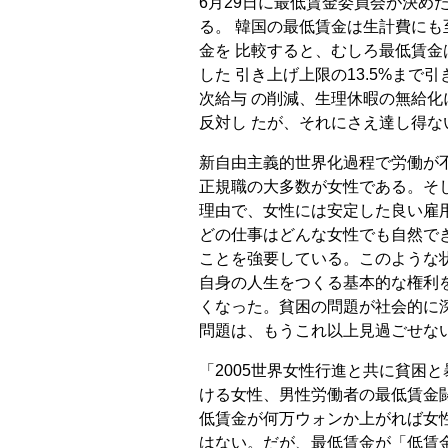
6月29日に最低賃金委員会が決め
る。 韓国の最低賃金は生計費に
金を 比較すると、むしろ最低賃
した 引き上げ上限の13.5%まで
次給与 の削減、生理休暇の無給
反対し たが、それにさえ達し得な
新自由主義的世界化過程で労働が
正規職の大多数が女性である。そ
理由で、女性には安定した良い雇
どの仕事はどんな女性でも自然で
ことを強要している。このような
自身の人生をつくる基本的な権利
くなった。貧困の問題が社会的に
問題は、もうこれ以上見過ごせな
「2005世界女性行進と共に貧困
ける女性、男性労働者の最低賃金
低賃金が何万ウォンか上がれば女
はない。だが、最低賃金が「低賃