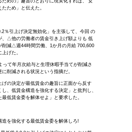
るための」趣旨のとおりに現実化すれば、 女
えたため」と伝えた。
9.2％引上げ決定無効化」を主張して、今回 の
が、△他の労働者の賃金引き上げ額よりも 低
減△週44時間労働、1か月の月給 700,600
に上げた。
によって年月次給与と生理休暇手当てが削減さ
逆に削減される状況という指摘だ。
上げの決定が最低賃金の趣旨に正面から反す
くし、低賃金構造を強化する決定」と批判し、
た最低賃金委を解体せよ」と要求した。
構造を強化する最低賃金委を解体しろ!