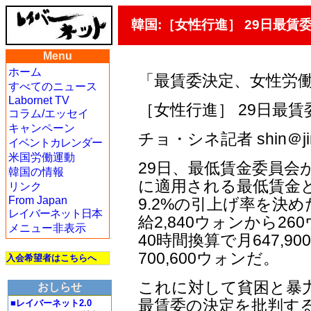
韓国:［女性行進］ 29日最賃
Menu
ホーム
「最賃委決定、女性労
すべてのニュース
Labornet TV
［女性行進］ 29日最
コラム/エッセイ
キャンペーン
チョ・シネ記者 shin＠jin
イベントカレンダー
米国労働運動
29日、最低賃金委員会
韓国の情報
に適用される最低賃金と
リンク
From Japan
9.2%の引上げ率を決
レイバーネット日本
給2,840ウォンから2
メニュー非表示
40時間換算で月647,9
700,600ウォンだ。
入会希望者はこちらへ
これに対して貧困と暴力
おしらせ
最賃委の決定を批判する
■レイバーネット2.0