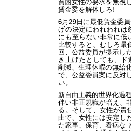
貧困女性の要求を無視
賃金委を解体しろ!
6月29日に最低賃金委員
げの決定にわれわれは
にも至らない非常に低
比較すると、むしろ最
回、公益委員が提示した
き上げたとしても、ド週
削減、生理休暇の無給
で、公益委員案に反対
い。
新自由主義的世界化過
伴い非正規職が増え、非
る。そして、女性が責
由で、女性には安定し
た家事、保育、看病な