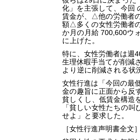
彼らは29日に決まった
化」を主張して、今回
賃金が、△他の労働者
額△多くの女性労働者の
か月の月給 700,60
に上げた。
特に、女性労働者は週4
生理休暇手当てが削減さ
より逆に削減される状
女性行進は「今回の最
金の趣旨に正面から反
貧しくし、低賃金構造
「貧しい女性たちの叫
せよ」と要求した。
［女性行進声明書全文