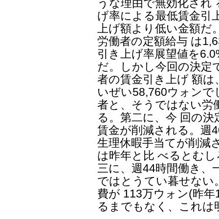
うな理由で無効化され
げ率による最低賃金引
上げ額より低い金額だ。
労働者の定額給与 は1,
引き上げ率展望値を6.0%
だ。しかし今回の決定
者の賃金引き上げ 額は
いぜい58,760ウォン
者と、そうではない労
る。第二に、今 回の
賃金が削減される。週4
生理休暇手当てが削減
は昨年と比 べるとむ
三に、週44時間働き、一
ではとうてい暮せない
費が 113万ウォン(昨
るまでもなく、これは