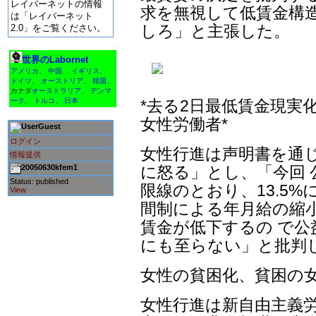
レイバーネットの情報
求を無視して低賃金構造
は「レイバーネット
しろ」と主張した。
2.0」をご覧ください。
世界のLabornet
アメリカ
、
中国
、
イギリス
、
ドイツ
、
オーストリア
、
韓国
、
カナダ
オーストラリア
、
デンマ
ーク
、
トルコ
、
日本
*去る2日最低賃金現実
女性労働者*
Guest
ログイン
女性行進は声明書を通じ
情報提供
20050630kfem1
に怒る」とし、「今回
Status: published
限線のとおり、13.5%
View
間制による年月給の縮
賃金が低下するの で
にも至らない」と批判
女性の貧困化、貧困の
女性行進は新自由主義