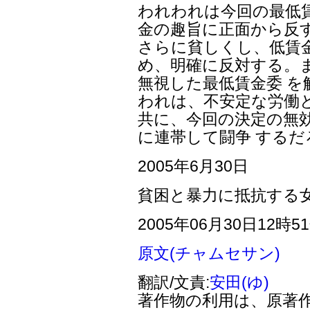
われわれは今回の最低
金の趣旨に正面から反
さらに貧しくし、低賃
め、明確に反対する。
無視した最低賃金委 
われは、不安定な労働
共に、今回の決定の無
に連帯して闘争 するだ
2005年6月30日
貧困と暴力に抵抗する
2005年06月30日12時5
原文(チャムセサン)
翻訳/文責:
安田(ゆ)
著作物の利用は、原著