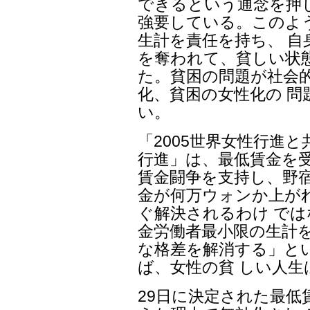
できるという通念を押
強要している。このよ
生計を責任を持ち、 
を奪われて、貧しい状
た。貧困の問題が社会
化、貧困の女性化の 
い。
「2005世界女性行進
行進」は、最低賃金を受
賃金闘争を支持し、野宿
金が何万ウォンか上が
ぐ解決されるわけ で
金労働者最小限の生計を
な格差を解消する」と
ば、女性の貧 しい人
29日に決定された最低