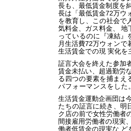
長も、最低賃金制度を
長は「最低賃金72万ウ
を教育し、この社会で
気料金、ガス料金、 
っているのに『凍結』を
月生活費72万ウォン
生活賃金での現 実化を
証言大会を終えた参加
賃金未払い、超過勤労
る四つの要素を捕まえ
パフォーマンスをした
生活賃金運動企画団は
たちの証言に続き、明
ク店の前で女性労働者の
間接雇用労働者の現実
働者低賃金の現実な 