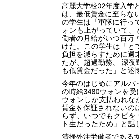
高麗大学校02年度入学
は、最低賃金に至らな
の学生は「軍隊に行っ
ォンも上がっていて、
働者の月給がいつ百万
けた。この学生は「と
負担を減らすために週
たが、超過勤務、 深
も低賃金だった」と述
今年のはじめにアルバ
の時給3480ウォンを受
ウォンしか支払われな
賃金を保証されないの
らず、いつでもクビを
ト生だったため」と話
清掃外注労働者である