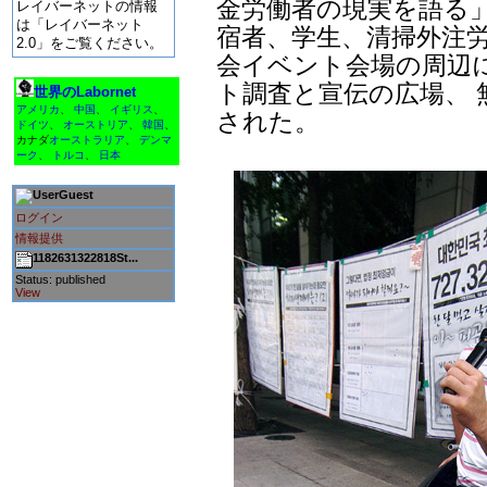
金労働者の現実を語る
レイバーネットの情報
は「レイバーネット
宿者、学生、清掃外注労
2.0」をご覧ください。
会イベント会場の周辺
ト調査と宣伝の広場、
世界のLabornet
アメリカ
、
中国
、
イギリス
、
された。
ドイツ
、
オーストリア
、
韓国
、
カナダ
オーストラリア
、
デンマ
ーク
、
トルコ
、
日本
Guest
ログイン
情報提供
1182631322818St...
Status: published
View