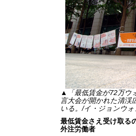
▲「最低賃金が72万
言大会が開かれた清渓
いる。/イ・ジョンウォ
最低賃金さえ受け取る
外注労働者