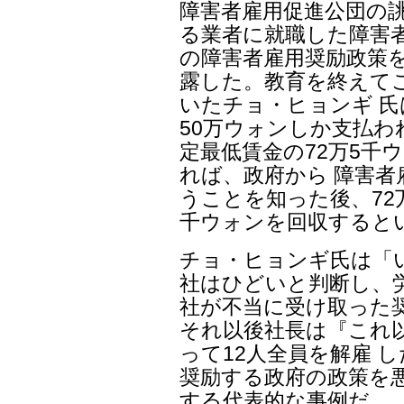
障害者雇用促進公団の
る業者に就職した障害
の障害者雇用奨励政策
露した。教育を終えて
いたチョ・ヒョンギ 
50万ウォンしか支払わ
定最低賃金の72万5千
れば、政府から 障害
うことを知った後、72万
千ウォンを回収すると
チョ・ヒョンギ氏は「
社はひどいと判断し、
社が不当に受け取った
それ以後社長は『これ
って12人全員を解雇 
奨励する政府の政策を悪
する代表的な事例だ。