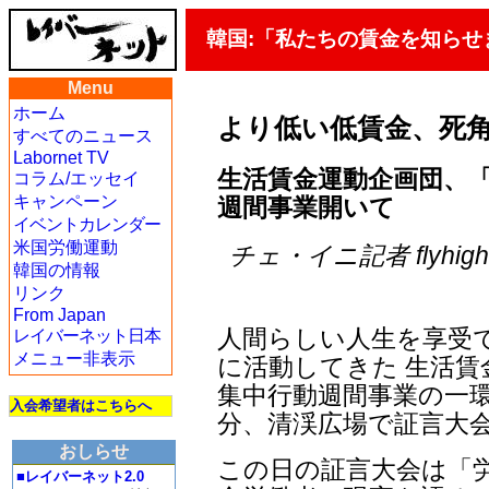
韓国:「私たちの賃金を知らせ
Menu
ホーム
より低い低賃金、死
すべてのニュース
Labornet TV
生活賃金運動企画団、
コラム/エッセイ
キャンペーン
週間事業開いて
イベントカレンダー
米国労働運動
チェ・イニ記者 flyhigh＠j
韓国の情報
リンク
From Japan
人間らしい人生を享受
レイバーネット日本
メニュー非表示
に活動してきた 生活賃
集中行動週間事業の一環と
入会希望者はこちらへ
分、清渓広場で証言大
おしらせ
この日の証言大会は「
■レイバーネット2.0