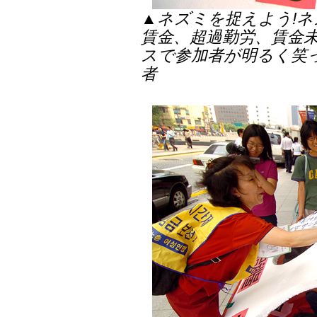
▲ネズミを捉えよう!ネ
賃金、超過勤労、賃金
スで参加者が明るく笑
者