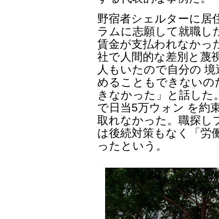
野宿者シェルターに居
ラムに志願して就職し
賃金が支払われなかっ
社で人間的な差別と蔑
人もいたので自分の 
めることもできないの
きなかった」と話した
で日当5万ウォン を約
取れなかった。職探し
は後続対策もなく「労
ったという。