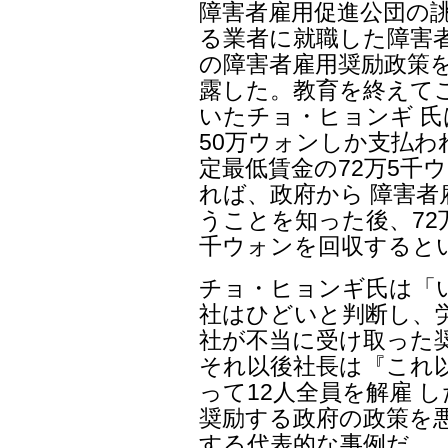
障害者雇用促進公団の
る業者に就職した障害
の障害者雇用奨励政策
露した。教育を終えて
いたチョ・ヒョンギ 
50万ウォンしか支払わ
定最低賃金の72万5千
れば、政府から 障害
うことを知った後、72万
千ウォンを回収すると
チョ・ヒョンギ氏は「
社はひどいと判断し、
社が不当に受け取った
それ以後社長は『これ
って12人全員を解雇 
奨励する政府の政策を悪
する代表的な事例だ。