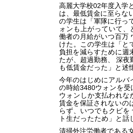
高麗大学校02年度入学
は、最低賃金に至らな
の学生は「軍隊に行っ
ォンも上がっていて、
働者の月給がいつ百万
けた。この学生は「と
負担を減らすために週
たが、超過勤務、 深
も低賃金だった」と述
今年のはじめにアルバ
の時給3480ウォンを受
ウォンしか支払われな
賃金を保証されないの
らず、いつでもクビを
ト生だったため」と話
清掃外注労働者である