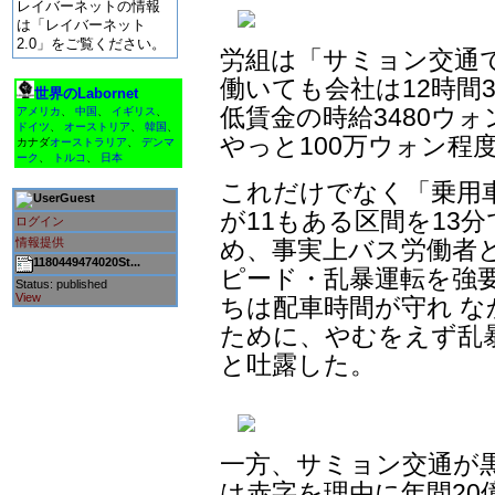
レイバーネットの情報
は「レイバーネット
2.0」をご覧ください。
労組は「サミョン交通で
働いても会社は12時間
世界のLabornet
低賃金の時給3480ウ
アメリカ
、
中国
、
イギリス
、
ドイツ
、
オーストリア
、
韓国
、
やっと100万ウォン程
カナダ
オーストラリア
、
デンマ
ーク
、
トルコ
、
日本
これだけでなく「乗用
Guest
が11もある区間を13
ログイン
め、事実上バス労働者
情報提供
1180449474020St...
ピード・乱暴運転を強
Status: published
View
ちは配車時間が守れ 
ために、やむをえず乱
と吐露した。
一方、サミョン交通が
は赤字を理由に年間20