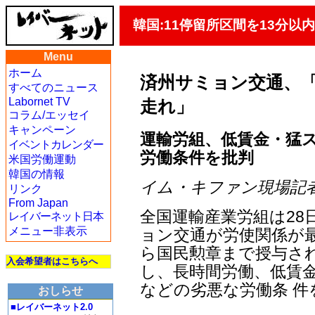
韓国:11停留所区間を13分以
Menu
ホーム
済州サミョン交通、「
すべてのニュース
Labornet TV
走れ」
コラム/エッセイ
キャンペーン
運輸労組、低賃金・猛
イベントカレンダー
労働条件を批判
米国労働運動
韓国の情報
イム・キファン現場記者/ 
リンク
From Japan
全国運輸産業労組は28
レイバーネット日本
メニュー非表示
ョン交通が労使関係が
ら国民勲章まで授与さ
入会希望者はこちらへ
し、長時間労働、低賃
などの劣悪な労働条 件
おしらせ
■レイバーネット2.0