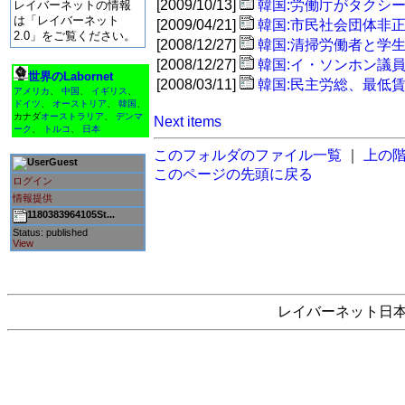
[2009/10/13]
韓国:労働庁がタクシ
レイバーネットの情報
は「レイバーネット
[2009/04/21]
韓国:市民社会団体非
2.0」をご覧ください。
[2008/12/27]
韓国:清掃労働者と学
[2008/12/27]
韓国:イ・ソンホン議
世界のLabornet
[2008/03/11]
韓国:民主労総、最低賃
アメリカ
、
中国
、
イギリス
、
ドイツ
、
オーストリア
、
韓国
、
カナダ
オーストラリア
、
デンマ
Next items
ーク
、
トルコ
、
日本
このフォルダのファイル一覧
｜
上の
Guest
このページの先頭に戻る
ログイン
情報提供
1180383964105St...
Status: published
View
レイバーネット日本