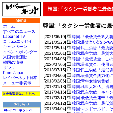
韓国:「タクシー労働者に最低
Menu
韓国:「タクシー労働者に
ホーム
すべてのニュース
Labornet TV
[2021/06/10]
韓国:「最低賃金算入範
コラム/エッセイ
[2021/05/23]
韓国:最賃言い訳はや
キャンペーン
[2021/05/14]
韓国:民主労総「最賃
イベントカレンダー
[2021/05/01]
韓国:民主労総、最賃
米国労働運動
[2021/04/03]
韓国:「最低賃金、こ
韓国の情報
[2020/07/06]
韓国:最低賃金、使用者
リンク
[2018/07/15]
韓国:民主労総「最低
From Japan
[2018/04/06]
韓国:最低賃金無力化
レイバーネット日本
[2018/02/06]
韓国:青年女性労働者
メニュー非表示
[2018/01/18]
韓国:延世大30人、高
[2017/04/16]
韓国:民主労総、キャ
入会希望者はこちらへ
[2017/02/17]
韓国:最低賃金連帯「
[2016/04/12]
韓国:民主労総、最低賃
おしらせ
[2015/04/04]
韓国:マクドナルド、
■レイバーネット2.0