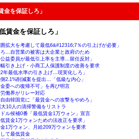
賃金を保証しろ」
最低賃金を保証しろ」
囲拡大を考慮して最低6&#12316;7％の引上げが必要」
めろ…自営業の被害は大企業と政府のため
委公益委員が最低引上率を主導…留任反対」
大幅引き上げ・小商工人保護制度の改善を要求
の2年最低水準の引き上げ…現実化しろ」
側2.1%削減案を提出…「低級な内心」
賃金委への復帰不可」を再び明言
に労働界がリレー対応
、自由韓国党に「最賃金への攻撃をやめろ」
麗大10人の清掃警備をリストラ
ンドル候補0番「最低賃金1万ウォン」宣言
最低賃金1万ウォンための法改正を要求」
金1万ウォン、月給209万ウォンを要求
そして最低賃金