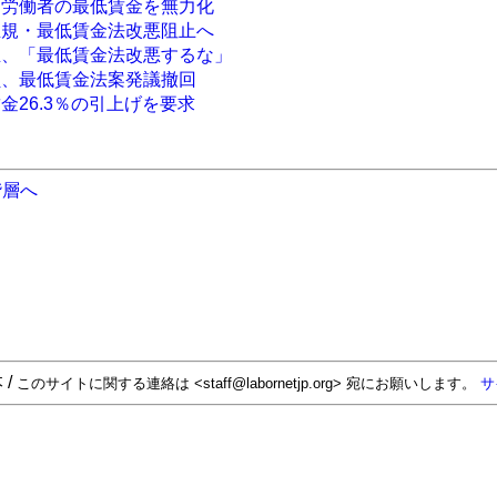
ー労働者の最低賃金を無力化
正規・最低賃金法改悪阻止へ
生、「最低賃金法改悪するな」
員、最低賃金法案発議撤回
金26.3％の引上げを要求
階層へ
 /
このサイトに関する連絡は <staff@labornetjp.org> 宛にお願いします。
サ