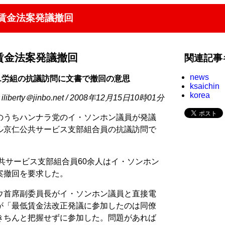
賃金法案発議撤回
賃金法案発議撤回
関連記事
news
..労組の抗議訪問に文書で撤回の意思
ksaichin
korea
erty＠jinbo.net / 2008年12月15日10時01分
のうちハンナラ党のイ・ソンホン議員が発議
ル京仁公共サービス支部組合員の抗議訪問で
公共サービス支部組合員60余人はイ・ソンホン
案撤回を要求した。
ウ首席副委員長がイ・ソンホン議員と直接電
が「最低賃金法改正発議に参加したのは同僚
きちんと把握せずに参加した。問題があれば