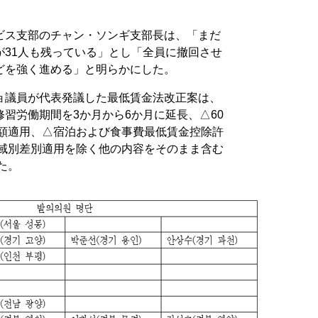
ビス支部のチャン・ソンギ支部長は、「まだ
が31人も残っている」とし「全員に撤回させ
どを強く進める」と明らかにした。
ョ議員が代表発議した最低賃金法改正案は、
習労働期間を3か月から6か月に延長、△60
減額適用、△宿泊および食事費最低賃金控除許
地域別差別適用を除く他の内容をそのまま含む
た。