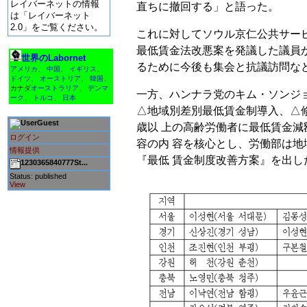
レイバーネットの情報
直ちに撤回する」と語った。
は「レイバーネット
2.0」をご覧ください。
これに対してソウル京仁公共サー
最低賃金法改悪案を発議した議員
世界のLabornet
るために今後も集会と抗議訪問な
アメリカ
、
中国
、
イギリス
、
ドイツ
、
オーストリア
、
韓国
、
カナダ
オーストラリア
、
デンマ
一方、ハンナラ党のキム・ソンジ
ーク
、
トルコ
、
日本
△地域別差別最低賃金制導入、△修
Guest
歳以 上の高齢労働者に最低賃金
ログイン
容の内 容を核心とし、労働部は
情報提供
『最低 賃金制度改善方案』を出し
1230365840777St...
Status: published
View