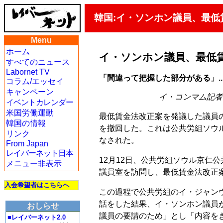
韓国:イ・ソンホン議員、最低
Menu
ホーム
イ・ソンホン議員、最低
すべてのニュース
Labornet TV
「間違って把握した部分がある」.
コラム/エッセイ
キャンペーン
イ・コンマム記者 ilib
イベントカレンダー
米国労働運動
最低賃金法改正案を発議した議員
韓国の情報
を撤回した。これは公共労組ソウ
リンク
なされた。
From Japan
レイバーネット日本
12月12日、公共労組ソウル京仁
メニュー非表示
議員室を訪問し、最低賃金法改正
入会希望者はこちらへ
この過程で公共労組のイ・ジャン
話をした結果、イ・ソンホン議員
おしらせ
議員の要請のため」とし「内容を
■レイバーネット2.0