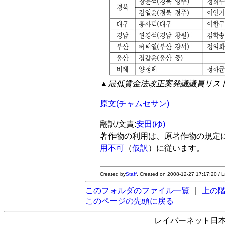
▲最低賃金法改正案発議議員リス
原文(チャムセサン)
翻訳/文責:
安田(ゆ)
著作物の利用は、原著作物の規定
用不可
（
仮訳
）に従います。
Created by
Staff
. Created on 2008-12-27 17:17:20 / 
このフォルダのファイル一覧
｜
上の
このページの先頭に戻る
レイバーネット日本