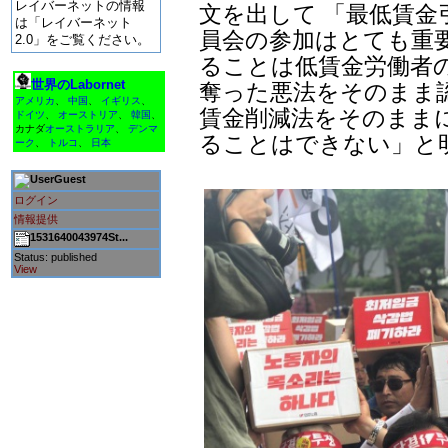
レイバーネットの情報
文を出して 「最低賃
は「レイバーネット
員会の参加はとても重
2.0」をご覧ください。
ることは低賃金労働者
世界のLabornet
奪った悪法をそのまま
アメリカ
、
中国
、
イギリス
、
賃金削減法をそのまま
ドイツ
、
オーストリア
、
韓国
、
カナダ
オーストラリア
、
デンマ
ることはできない」と
ーク
、
トルコ
、
日本
Guest
ログイン
情報提供
1531640043974St...
Status: published
View