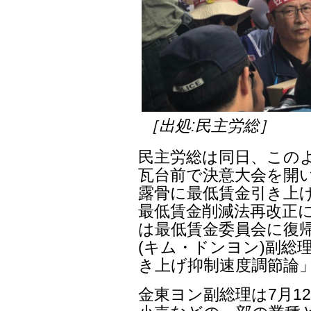
［出処:民主労総］
民主労総は同日、この
瓦台前で決意大会を開い
露骨に最低賃金引き上
最低賃金削減法再改正
は最低賃金委員会に復
(キム・ドンヨン)副総
き上げ抑制速度調節論
金東ヨン副総理は7月1