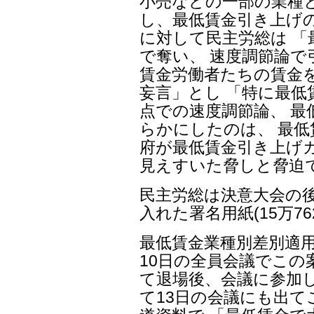
小売などの一部の業種
し、最低賃金引き上げ
に対して民主労総は 「
で奪い、 速度調節論で
賃金労働者たちの賃金
妄言」とし 「特に最低
点での速度調節論、 最
らかにしたのは、 最
府が最低賃金引き上げ
見えすいた脅しと脅迫
民主労総は決意大会の後
入れた署名用紙(15万7
最低賃金業種別差別適
10日の全員会議でこ
て退場後、会議に参加し
て13日の会議にも出て