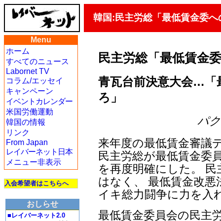
韓国:民主労総「最低賃金委へ
Menu
ホーム
民主労総「最低賃金
すべてのニュース
Labornet TV
青瓦台前決意大会…「
コラム/エッセイ
キャンペーン
ろ」
イベントカレンダー
米国労働運動
パク・
韓国の情報
リンク
来年度の最低賃金審議
From Japan
レイバーネット日本
民主労総が最低賃金委
メニュー非表示
を再度明確にした。 
はなく、 最低賃金改
入会希望者はこちらへ
イキ総力闘争に力を入
おしらせ
最低賃金委員会の民主労
■レイバーネット2.0