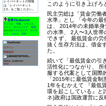
レイバーネットの情報
このように引き上げろ
は「レイバーネット
2.0」をご覧ください。
民主労総は「賃金労働
水準」とし 「今年の最
世界のLabornet
アメリカ
、
中国
、
イギリス
、
は、 2014年の未婚単
ドイツ
、
オーストリア
、
韓国
、
の水準、 2人〜3人世
カナダ
オーストラリア
、
デンマ
ーク
、
トルコ
、
日本
できず、 最低賃金の労
Guest
抜く生存方法は、借金
ログイン
た。
情報提供
1460448760754St...
続いて「最低賃金の引
Status: published
View
活性化につながり、 
服する代案として国際
「2015年に最低賃金
1年をむかえて 『最低
環を起こしている』と
ネ)政府は国政運営に