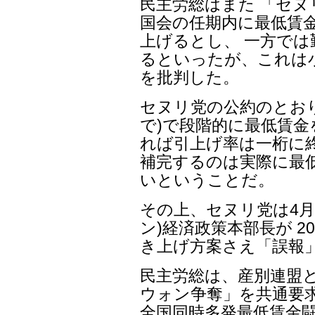
民主労総はまた 「セヌ
国会の任期内に最低賃金
上げるとし、 一方で
るといったが、これは
を批判した。
セヌリ党の公約のとおりに
で)で段階的に最低賃金
れば引上げ率は一桁に
補完するのは実際に最
いということだ。
その上、セヌリ党は4月
ン)経済政策本部長が 2
き上げ方案さえ「誤報
民主労総は、産別連盟と
ウォン争奪」を共通要求
全国同時多発最低賃金闘