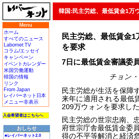
韓国:民主労総、最低賃金1万
Menu
ホーム
民主労総、最低賃金1
すべてのニュース
Labornet TV
を要求
コラム/エッセイ
キャンペーン
7日に最低賃金審議委
イベントカレンダー
米国労働運動
チョン・ジェ
韓国の情報
リンク
民主労総が生活を保障
From Japan
レイバーネット日本
来年に適用される最低
メニュー非表示
209万ウォンを要求し
入会希望者はこちらへ
民主労総の世宗忠南、忠
府世宗庁舎最低賃金委員
おしらせ
得の不平等解消と経済
■レイバーネット2.0