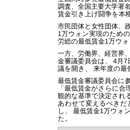
調査、全国主要大学署名
賃金引き上げ闘争を本
市民団体と女性団体、政
1万ウォン実現のための
労総の最低賃金1万ウ
一方、労働界、経営界
金審議委員会は、 4月7
議を開き、 来年度の最
最低賃金審議委員会に参
「最低賃金がさらに合
観的な基準で決定され
あわせて変えるべきだ
し、 最低賃金1万ウォ
た。