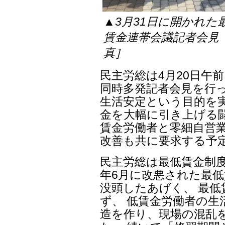
▲3月31日に開かれ
賃金連帯会議記者会見
真］
民主労総は4月20日午
同時多発記者会見を行っ
生活安定という目的を実
金を大幅に引き上げる
賃金労働者と零細自営
改善も共に要求する予
民主労総は最低賃金制度
年6月に改悪された最
没頭したあげく、 最
ず、 低賃金労働者の生
造を作り、現場の混乱