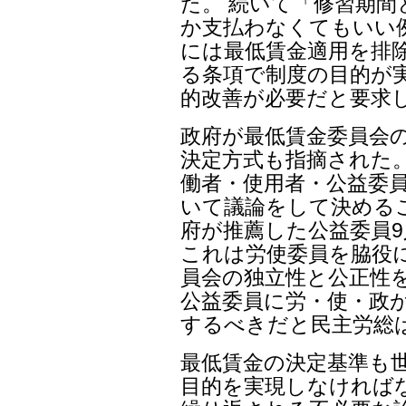
た。 続いて「修習期間
か支払わなくてもいい
には最低賃金適用を排
る条項で制度の目的が
的改善が必要だと要求
政府が最低賃金委員会
決定方式も指摘された。
働者・使用者・公益委員
いて議論をして決める
府が推薦した公益委員
これは労使委員を脇役
員会の独立性と公正性
公益委員に労・使・政
するべきだと民主労総
最低賃金の決定基準も世
目的を実現しなければ