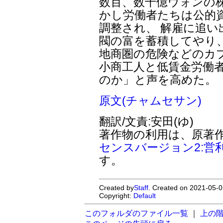
数百、数千億ウォンの
かし労働者たちは公的
調整され、 解雇に追い
閥の富を蓄積してやり
地商圏の危険などのカ
小商工人と低賃金労働
のか」と声を高めた。
原文(チャムセサン)
翻訳/文責:安田(ゆ)
著作物の利用は、原著
センスバージョン2:営
す。
Created by
Staff
. Created on 2021-05-0
Copyright:
Default
このフォルダのファイル一覧
｜
上の