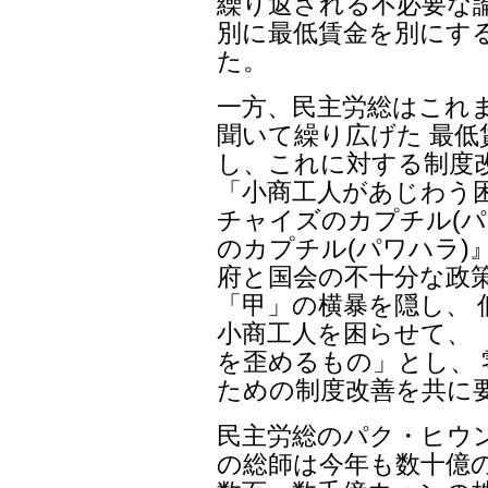
繰り返される不必要な
別に最低賃金を別にす
た。
一方、民主労総はこれ
聞いて繰り広げた 最
し、これに対する制度
「小商工人があじわう
チャイズのカプチル(パ
のカプチル(パワハラ)
府と国会の不十分な政
「甲」の横暴を隠し、 
小商工人を困らせて、
を歪めるもの」とし、
ための制度改善を共に
民主労総のパク・ヒウ
の総師は今年も数十億