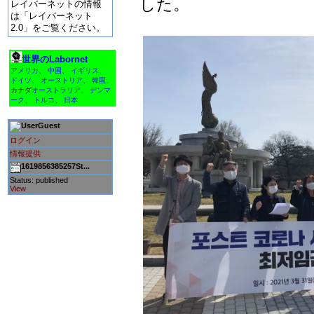
した。
レイバーネットの情報
は「レイバーネット
2.0」をご覧ください。
世界のLabornet
アメリカ
、
中国
、
イギリス
、
ドイツ
、
オーストリア
、
韓国
、
カナダ
オーストラリア
、
デンマ
ーク
、
トルコ
、
日本
Guest
ログイン
情報提供
1619856385257St...
Status: published
View