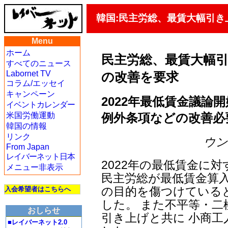
韓国:民主労総、最賃大幅引
Menu
ホーム
民主労総、最賃大幅
すべてのニュース
Labornet TV
の改善を要求
コラム/エッセイ
キャンペーン
2022年最低賃金議論
イベントカレンダー
例外条項などの改善必
米国労働運動
韓国の情報
リンク
ウン・
From Japan
レイバーネット日本
2022年の最低賃金に
メニュー非表示
民主労総が最低賃金算
の目的を傷つけている
入会希望者はこちらへ
した。 また不平等・
おしらせ
引き上げと共に 小商
■レイバーネット2.0