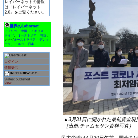
レイバーネットの情報
は「レイバーネット
2.0」をご覧ください。
世界のLabornet
アメリカ
、
中国
、
イギリス
、
ドイツ
、
オーストリア
、
韓国
、
カナダ
オーストラリア
、
デンマ
ーク
、
トルコ
、
日本
Guest
ログイン
情報提供
1619856385257St...
Status: published
View
▲3月31日に開かれた最低賃金
［出処:チャムセサン資料写真］
民主労総は4月20日午前、国会を