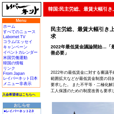
韓国:民主労総、最賃大幅引
Menu
ホーム
民主労総、最賃大幅引き
すべてのニュース
求
Labornet TV
コラム/エッセイ
2022年最低賃金議論開始…
キャンペーン
イベントカレンダー
善必要」
米国労働運動
韓国の情報
リンク
2022年の最低賃金に対する審議
From Japan
レイバーネット日本
範囲拡大などが最低賃金制度の目
メニュー非表示
要求した。 また不平等・二極化解
工人保護のための制度改善も要求
入会希望者はこちらへ
おしらせ
■レイバーネット2.0