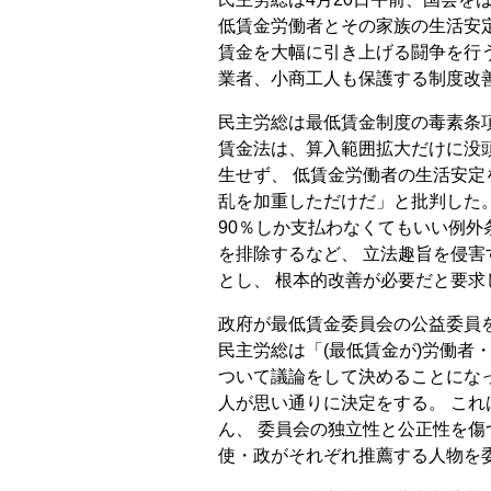
低賃金労働者とその家族の生活安定
賃金を大幅に引き上げる闘争を行
業者、小商工人も保護する制度改
民主労総は最低賃金制度の毒素条項
賃金法は、算入範囲拡大だけに没
生せず、 低賃金労働者の生活安
乱を加重しただけだ」と批判した
90％しか支払わなくてもいい例外
を排除するなど、 立法趣旨を侵
とし、 根本的改善が必要だと要求
政府が最低賃金委員会の公益委員
民主労総は「(最低賃金が)労働者
ついて議論をして決めることになっ
人が思い通りに決定をする。 こ
ん、 委員会の独立性と公正性を傷
使・政がそれぞれ推薦する人物を