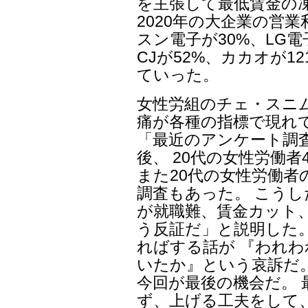
を主張して最低賃金の
2020年の大企業の営業
スン電子が30%、LG電
CJが52%、カカオが1
ていった。
女性労組のチェ・スニ
痛が各種の指標で現れ
「最近のアンケート調
後、 20代の女性労働
また20代の女性労働
調査もあった。 こう
が就職難、賃金カット
う反証だ」と説明した
ればする話が 『われわ
いたか』という哀訴だ
今回が最後の機会だ。
ず、上げる工夫をして、