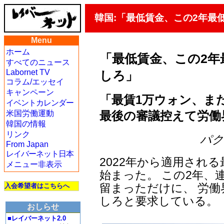
韓国:「最低賃金、この2年最
Menu
ホーム
「最低賃金、この2年
すべてのニュース
Labornet TV
しろ」
コラム/エッセイ
キャンペーン
「最賃1万ウォン、ま
イベントカレンダー
最後の審議控えて労働
米国労働運動
韓国の情報
リンク
パク・
From Japan
レイバーネット日本
2022年から適用され
メニュー非表示
始まった。 この2年、
留まっただけに、 労
入会希望者はこちらへ
しろと要求している。
おしらせ
■レイバーネット2.0