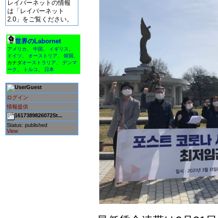
レイバーネットの情報
は「レイバーネット
2.0」をご覧ください。
世界のLabornet
アメリカ
、
中国
、
イギリス
、
ドイツ
、
オーストリア
、
韓国
、
カナダ
オーストラリア
、
デンマ
ーク
、
トルコ
、
日本
Guest
ログイン
情報提供
1617389826072St...
Status: published
View