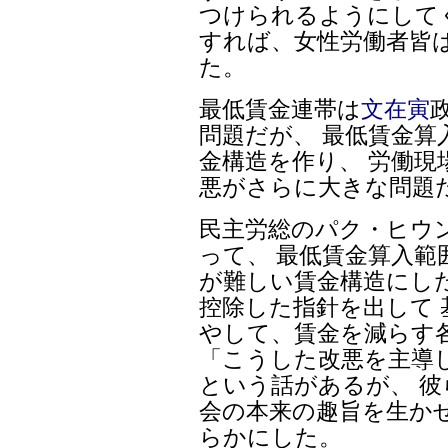
つけられるようにして
すれば、女性労働者皆
た。
最低賃金連帯は
文在寅
問題だが、 最低賃金算
金構造を作り、 労働
悪がさらに大きな問題
民主労総のパク・ヒウン
って、 最低賃金算入範
が難しい賃金構造にし
控除した指針を出して 
やして、賃金を減らす
「こうした改悪を主導
という話があるが、 
会の本来の趣旨を生か
らかにした。