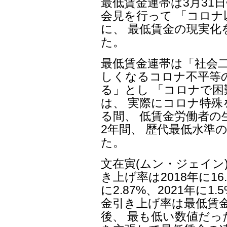
最低賃金連帯は3月31
会見を行って 「コロ
に、 最低賃金の現実
た。
最低賃金連帯は「社会
しくなるコロナ不平等
る」とし 「コロナで
は、 実際にコロナ特
る間、 低賃金労働者
2年間、 歴代最低水準
た。
文在寅(ムン・ジェイン
き上げ率は2018年に16.
に2.87%、2021年に1
金引き上げ率は最低賃金
後、 最も低い数値だっ