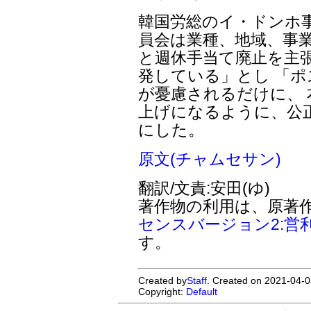
韓国労総のイ・ドンホ事
員会は業種、地域、事
と週休手当て廃止を主張
発している」とし 「
が憂慮されるだけに、
上げになるように、公
にした。
原文(チャムセサン)
翻訳/文責:安田(ゆ)
著作物の利用は、原著
センスバージョン2:営
す。
Created by
Staff
. Created on 2021-04-0
Copyright:
Default