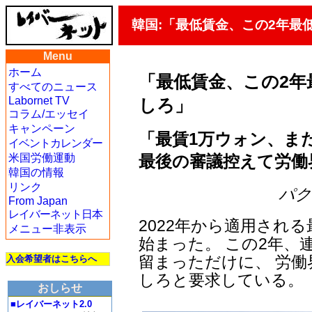
韓国:「最低賃金、この2年最
Menu
ホーム
「最低賃金、この2年
すべてのニュース
Labornet TV
しろ」
コラム/エッセイ
キャンペーン
「最賃1万ウォン、ま
イベントカレンダー
最後の審議控えて労働
米国労働運動
韓国の情報
リンク
パク・
From Japan
レイバーネット日本
2022年から適用され
メニュー非表示
始まった。 この2年、
留まっただけに、 労
入会希望者はこちらへ
しろと要求している。
おしらせ
■レイバーネット2.0