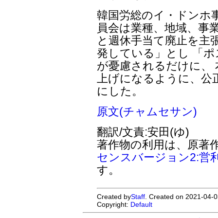
韓国労総のイ・ドンホ事
員会は業種、地域、事
と週休手当て廃止を主張
発している」とし 「
が憂慮されるだけに、
上げになるように、公
にした。
原文(チャムセサン)
翻訳/文責:安田(ゆ)
著作物の利用は、原著
センスバージョン2:営
す。
Created by
Staff
. Created on 2021-04-0
Copyright:
Default