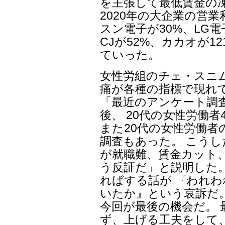
を主張して最低賃金の
2020年の大企業の営業
スン電子が30%、LG電
CJが52%、カカオが1
ていった。
女性労組のチェ・スニ
痛が各種の指標で現れ
「最近のアンケート調
後、 20代の女性労働
また20代の女性労働
調査もあった。 こう
が就職難、賃金カット
う反証だ」と説明した
ればする話が 『われわ
いたか』という哀訴だ
今回が最後の機会だ。
ず、上げる工夫をして、