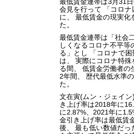
最低賃金連帯は3月31
会見を行って 「コロ
に、 最低賃金の現実
た。
最低賃金連帯は「社会
しくなるコロナ不平等
る」とし 「コロナで
は、 実際にコロナ特
る間、 低賃金労働者
2年間、 歴代最低水準
た。
文在寅(ムン・ジェイン
き上げ率は2018年に16.
に2.87%、2021年に1
金引き上げ率は最低賃金
後、 最も低い数値だっ