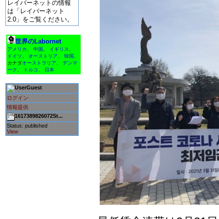
レイバーネットの情報
は「レイバーネット
2.0」をご覧ください。
世界のLabornet
アメリカ
、
中国
、
イギリス
、
ドイツ
、
オーストリア
、
韓国
、
カナダ
オーストラリア
、
デンマ
ーク
、
トルコ
、
日本
Guest
ログイン
情報提供
1617389826072St...
Status: published
View