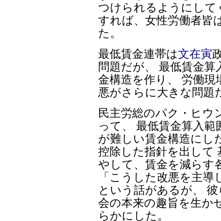
つけられるようにして
すれば、女性労働者皆
た。
最低賃金連帯は
文在寅
問題だが、 最低賃金算
金構造を作り、 労働
悪がさらに大きな問題
民主労総のパク・ヒウン
って、 最低賃金算入範
が難しい賃金構造にし
控除した指針を出して 
やして、賃金を減らす
「こうした改悪を主導
という話があるが、 
会の本来の趣旨を生か
らかにした。