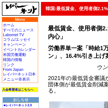
韓国:最低賃金、使用者側2.
Menu
ホーム
最低賃金、使用者側2
すべてのニュース
Labornet TV
内心」
コラム/エッセイ
キャンペーン
労働界単一案「時給1万
イベントカレンダー
ン」、16.4%引き上げ
米国労働運動
韓国の情報
リンク
ウン・
From Japan
レイバーネット日本
2021年の最低賃金審
メニュー非表示
団体側が最低賃金削減
る。
入会希望者はこちらへ
おしらせ
■レイバーネット2.0