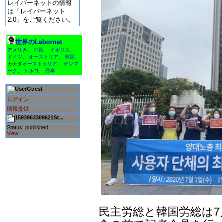
レイバーネットの情報
は「レイバーネット
2.0」をご覧ください。
世界のLabornet
アメリカ
、
中国
、
イギリス
、
ドイツ
、
オーストリア
、
韓国
、
カナダ
オーストラリア
、
デンマ
ーク
、
トルコ
、
日本
Guest
ログイン
情報提供
1593963309621St...
Status: published
View
民主労総と韓国労総は7