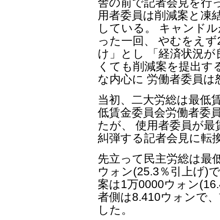
舎の前で記者会見を行っ
用者委員は削減案と凍
している。 キャンドル
った一回、 やむをえず
け」とし 「経済状況が
くても削減案を提出す
な内心に 労働者委員
当初、二大労総は最低賃
低賃金委員会労働者委
たが、 使用者委員が
糾弾する記者会見に転
先立って民主労総は最低
ウォン(25.3％引上げ
案は1万0000ウォン(1
者側は8.410ウォンで
した。