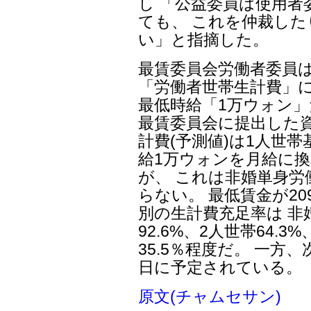
し 「公益委員は使用者
ても、 これを仲裁し
い」と指摘した。
最賃委員会労働者委員
「労働者世帯生計費」に
最低時給「1万ウォン」
最賃委員会に提出した資
計費(予測値)は1人世帯
給1万ウォンを月給に換
が、 これは非婚単身労
らない。 最低賃金が2
別の生計費充足率は 非婚
92.6%、2人世帯64.3
35.5％程度だ。 一方
日に予定されている。
原文(チャムセサン)