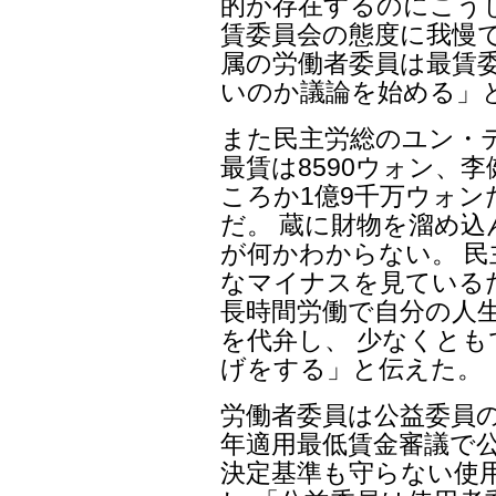
的が存在するのにこう
賃委員会の態度に我慢
属の労働者委員は最賃
いのか議論を始める」
また民主労総のユン・
最賃は8590ウォン、
ころか1億9千万ウォン
だ。 蔵に財物を溜め
が何かわからない。 
なマイナスを見ている
長時間労働で自分の人
を代弁し、 少なくと
げをする」と伝えた。
労働者委員は公益委員の
年適用最低賃金審議で公
決定基準も守らない使