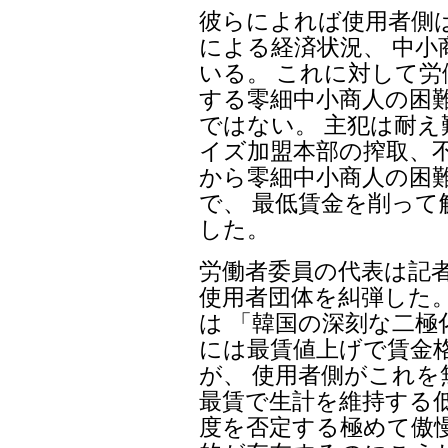
彼らによれば使用者側
による経済状況、 中
いる。 これに対して労
する零細中小商人の困
ではない。 主犯は耐
イズ加盟本部の搾取、
から零細中小商人の困
で、 最低賃金を削っ
した。
労働者委員の代表は記
使用者団体を糾弾した
は 「韓国の深刻な二
には最賃値上げで賃金
が、 使用者側がこれ
最賃で生計を維持する
度を否定する極めて傲