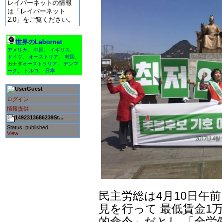
レイバーネットの情報
は「レイバーネット
2.0」をご覧ください。
世界のLabornet
アメリカ
、
中国
、
イギリス
、
ドイツ
、
オーストリア
、
韓国
、
カナダ
オーストラリア
、
デンマ
ーク
、
トルコ
、
日本
Guest
ログイン
情報提供
1492313686239St...
Status: published
View
民主労総は4月10日午
見を行って 最低賃金1
的命令」だとし 「全労