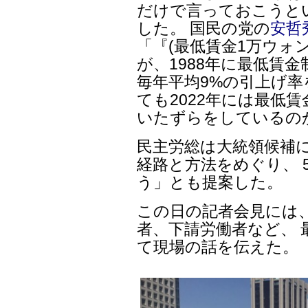
だけで言っておこうと
した。 国民の党の
安哲
「『(最低賃金1万ウォン
が、1988年に最低賃
毎年平均9%の引上げ率
ても2022年には最低
いたずらをしているの
民主労総は大統領候補に
経路と方法をめぐり、 
う」とも提案した。
この日の記者会見には、
者、下請労働者など、 
て現場の話を伝えた。