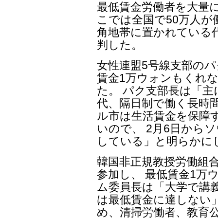
最低賃金労働者を大量
こでは全国で50万人が
角地帯に置かれている
判した。
女性連盟5号線支部のパ
賃金1万ウォンもくれ
た。 パク支部長は「主
代、隔日制で働く長時
ル市は生活賃金を保障
いので、 2月6日から
している」と明らかに
韓国非正規教授労働組
参加し、 最低賃金1万
ム委員長は「大学で講義
は最低賃金に達しない
め、清掃労働者、教育公