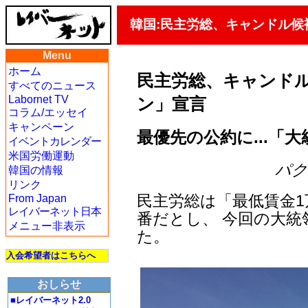
韓国:民主労総、キャンドル候
Menu
ホーム
民主労総、キャンドル
すべてのニュース
Labornet TV
ン」宣言
コラム/エッセイ
キャンペーン
最優先の公約に...「
イベントカレンダー
米国労働運動
パク・
韓国の情報
リンク
民主労総は「最低賃金1
From Japan
レイバーネット日本
番だとし、 今回の大
メニュー非表示
た。
入会希望者はこちらへ
おしらせ
■レイバーネット2.0