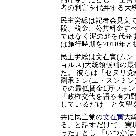
者の利害を代弁する大
民主労総は記者会見文で
段、税金、公共料金す
ではなく泥の匙を代弁
は施行時期を2018年
民主労総は文在寅(ムン
ョルス)大統領候補の
た。 彼らは「セヌリ
劉承ミン(ユ・スンミン)
での最低賃金1万ウォ
「政権交代を語る有力
しているだけ」と失望
共に民主党の
文在寅
大
る』と話すだけで、実
った」とし 「いつかは