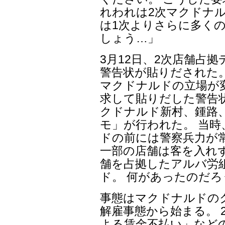
れわれは2次マクドナル
は1次よりさらに多く
しょう…」
3月12日、2次店舗占
警告状が貼りだされた。
マクドナルドの立場が
求して貼りだした警告状
クドナルド新村、鍾路
モ」が行われた。 当
ドの前には警察兵力が
一部の店舗は客を入れ
舗を占拠したアルバ労
ド。 何があったのだろ
事態はマクドナルドの
解雇事態から始まる。 2
よる賃金不払い」など