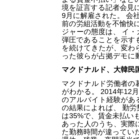
境を証言する記者会見
9月に解雇された。 会
前の労組活動を不愉快
ジャーの態度は、 イ
弾圧であることを示す
を続けてきたが、変わ
った彼らが占拠デモに
マクドナルド、大韓民
マクドナルド労働者の
がわかる。 2014年1
のアルバイト経験があ
の結果によれば、 勤
は35%で、賃金未払い
あった人のうち、実際
た勤務時間が違ってい