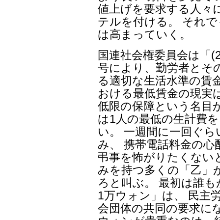
値上げを要求する人々
テルを付ける。 それ
は高まっていく。
国連社会権委員会は「(2)
号により、勤労者とそ
る適切な生活水準の賃
おける最低賃金の現実
低限の保障という名目
は1人の最低の生計費
い。 一週間に一回ぐ
み、 携帯電話料金の心
弔事を怖がりたくない
みを持つ多くの「乙」
ろと叫ぶ。 最初は誰
1万ウォン」は、 民主
会団体の共同の要求にな