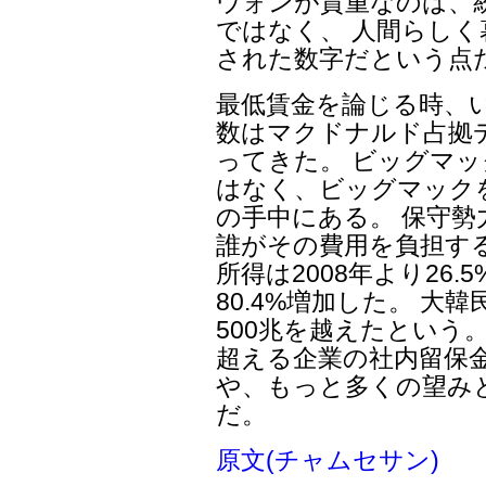
ウォンが貴重なのは、
ではなく、 人間らし
された数字だという点
最低賃金を論じる時、
数はマクドナルド占拠
ってきた。 ビッグマ
はなく、ビッグマック
の手中にある。 保守
誰がその費用を負担する
所得は2008年より26
80.4%増加した。 大
500兆を越えたという
超える企業の社内留保
や、もっと多くの望み
だ。
原文(チャムセサン)