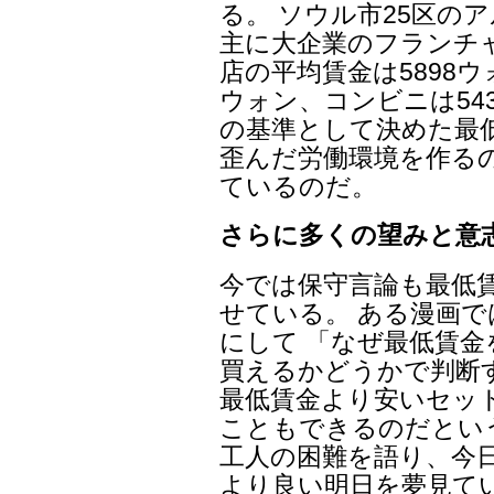
る。 ソウル市25区のア
主に大企業のフランチ
店の平均賃金は5898ウ
ウォン、コンビニは54
の基準として決めた最
歪んだ労働環境を作る
ているのだ。
さらに多くの望みと意
今では保守言論も最低
せている。 ある漫画
にして 「なぜ最低賃
買えるかどうかで判断
最低賃金より安いセッ
こともできるのだとい
工人の困難を語り、今
より良い明日を夢見て