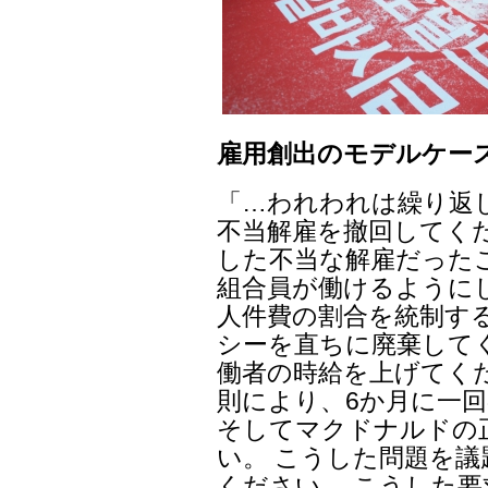
雇用創出のモデルケー
「…われわれは繰り返
不当解雇を撤回してく
した不当な解雇だった
組合員が働けるように
人件費の割合を統制す
シーを直ちに廃棄して
働者の時給を上げてく
則により、6か月に一
そしてマクドナルドの
い。 こうした問題を
ください。 こうした