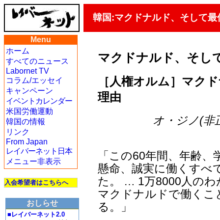
韓国:マクドナルド、そして最
Menu
ホーム
マクドナルド、そし
すべてのニュース
Labornet TV
［人権オルム］マクド
コラム/エッセイ
キャンペーン
理由
イベントカレンダー
米国労働運動
オ・ジノ(非
韓国の情報
リンク
From Japan
レイバーネット日本
「この60年間、年齢、
メニュー非表示
懸命、誠実に働くすべ
た。 … 1万8000人
入会希望者はこちらへ
マクドナルドで働くこ
おしらせ
る。」
■レイバーネット2.0