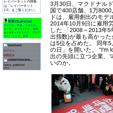
レイバーネットの情報
3月30日、マクドナル
は「レイバーネット
国で400店舗、1万80
2.0」をご覧ください。
ドは、雇用創出のモデ
世界のLabornet
2014年10月9日に雇
アメリカ
、
中国
、
イギリス
、
した 「2008～2013
ドイツ
、
オーストリア
、
韓国
、
カナダ
オーストラリア
、
デンマ
出指数)が最も高かった
ーク
、
トルコ
、
日本
は5位を占めた。 同年
Guest
の日」を開いた。 "I'm l
ログイン
出の先頭に立つ企業、
情報提供
1428097625436St...
いのか。
Status: published
View