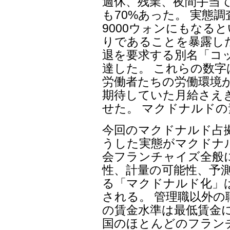
週休、残業、夜間手当
も70%あった。 実態調
9000ウォンにもなる
りであることを暴露し
退を要求する別名「コッ
達した。 これらの数
労働者たちの労働環境
期待していた月給さえ
せた。 マクドナルド
今回のマクドナルド占
うした実態がマクドナ
会フランチャイズ全般
性、計量の可能性、予
る「マクドナルド化」
される。 管理職以外
の賃金水準は最低賃金
国のほとんどのフラン