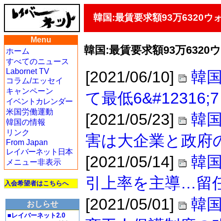
韓国:最賃要求額93万6320ウ
Menu
韓国:最賃要求額93万6320
ホーム
すべてのニュース
Labornet TV
[2021/06/10]
韓
コラム/エッセイ
キャンペーン
て最低6&#1231
イベントカレンダー
米国労働運動
[2021/05/23]
韓
韓国の情報
リンク
害は大企業と政府
From Japan
レイバーネット日本
[2021/05/14]
韓
メニュー非表示
引上率を主導…留
入会希望者はこちらへ
[2021/05/01]
韓
おしらせ
■レイバーネット2.0