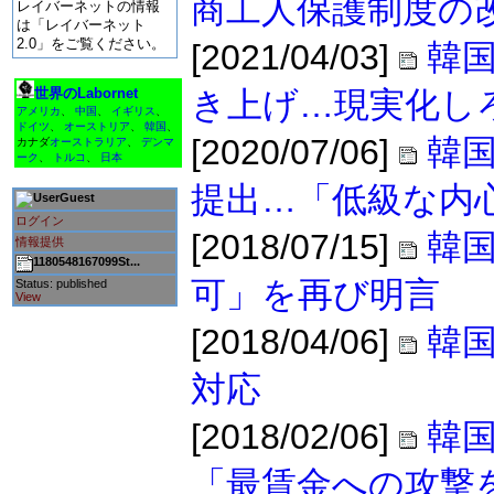
商工人保護制度の
レイバーネットの情報
は「レイバーネット
2.0」をご覧ください。
[2021/04/03]
韓国
世界のLabornet
き上げ…現実化し
アメリカ
、
中国
、
イギリス
、
ドイツ
、
オーストリア
、
韓国
、
[2020/07/06]
韓国
カナダ
オーストラリア
、
デンマ
ーク
、
トルコ
、
日本
提出…「低級な内
Guest
ログイン
[2018/07/15]
韓
情報提供
1180548167099St...
可」を再び明言
Status: published
View
[2018/04/06]
韓
対応
[2018/02/06]
韓
「最賃金への攻撃