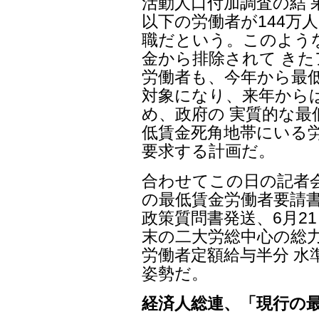
活動人口付加調査の結 
以下の労働者が144万人
職だという。このよう
金から排除されて き
労働者も、今年から最低
対象になり、来年からは
め、政府の 実質的な最
低賃金死角地帯にいる労
要求する計画だ。
合わせてこの日の記者
の最低賃金労働者要請書
政策質問書発送、6月2
末の二大労総中心の総
労働者定額給与半分 水
姿勢だ。
経済人総連、「現行の