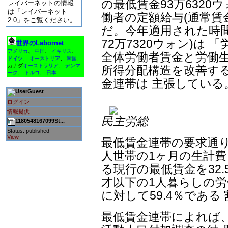
の最低賃金93万6320ウ
レイバーネットの情報
は「レイバーネット
働者の定額給与(通常賃金
2.0」をご覧ください。
だ。今年適用された時間
72万7320ウォン)は
世界のLabornet
アメリカ
、
中国
、
イギリス
、
全体労働者賃金と労働生
ドイツ
、
オーストリア
、
韓国
、
カナダ
オーストラリア
、
デンマ
所得分配構造を改善す
ーク
、
トルコ
、
日本
金連帯は 主張している
Guest
ログイン
情報提供
民主労総
1180548167099St...
Status: published
View
最低賃金連帯の要求通
人世帯の1ヶ月の生計費 
る現行の最低賃金を32.
才以下の1人暮らしの労働
に対して59.4％である
最低賃金連帯によれば、