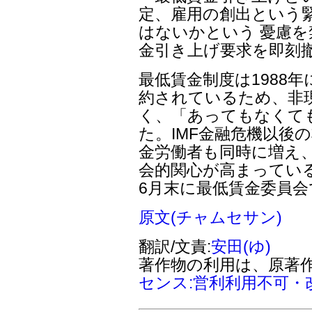
定、雇用の創出という
はないかという 憂慮
金引き上げ要求を即刻
最低賃金制度は1988
約されているため、非
く、「あってもなくて
た。IMF金融危機以後
金労働者も同時に増え
会的関心が高まっている
6月末に最低賃金委員
原文(チャムセサン)
翻訳/文責:
安田(ゆ)
著作物の利用は、原著
センス:営利利用不可・