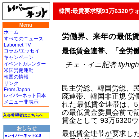
韓国:最賃要求額93万6320ウ
Menu
ホーム
労働界、来年の最低賃金
すべてのニュース
Labornet TV
最低賃金連帯、「全労
コラム/エッセイ
キャンペーン
チェ・イニ記者 flyhigh＠j
イベントカレンダー
米国労働運動
韓国の情報
リンク
民主労総、韓国労総、
From Japan
廃連帯、韓国非正規 労
レイバーネット日本
メニュー非表示
れた最低賃金連帯は、5月
の最低賃金委員会前で記
入会希望者はこちらへ
賃金として 93万632
おしらせ
最低賃金連帯が要求した
■レイバーネット2.0