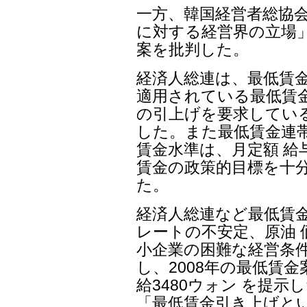
一方、韓国経営者総協会
に対する経営界の立場」
案を批判した。
経済人総連は、最低賃
適用されている最低賃金 
の引上げを要求してい
した。また最低賃金連
賃金水準は、月定額 給与
賃金の政策的目標を十
た。
経済人総連など最低賃
レートの不安定、原油 
小企業の困難な経営条
し、2008年の最低賃
給3480ウォン を提
「最低賃金引き上げと