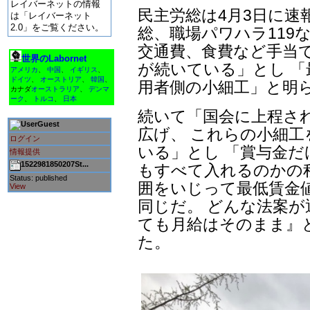
レイバーネットの情報
民主労総は4月3日に速
は「レイバーネット
2.0」をご覧ください。
総、職場パワハラ119
交通費、食費など手当
世界のLabornet
が続いている」とし 
アメリカ
、
中国
、
イギリス
、
ドイツ
、
オーストリア
、
韓国
、
用者側の小細工」と明
カナダ
オーストラリア
、
デンマ
ーク
、
トルコ
、
日本
続いて「国会に上程さ
Guest
広げ、 これらの小細
ログイン
いる」とし 「賞与金
情報提供
1522981850207St...
もすべて入れるのかの
Status: published
囲をいじって最低賃金
View
同じだ。 どんな法案が
ても月給はそのまま』
た。