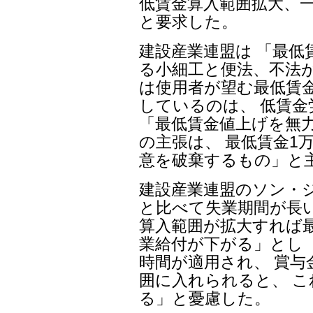
低賃金算入範囲拡大、
と要求した。
建設産業連盟は 「最
る小細工と便法、不法
は使用者が望む最低賃
しているのは、 低賃
「最低賃金値上げを無
の主張は、 最低賃金1
意を破棄するもの」と
建設産業連盟のソン・
と比べて失業期間が長い
算入範囲が拡大すれば
業給付が下がる」とし 
時間が適用され、 賞与
囲に入れられると、 
る」と憂慮した。