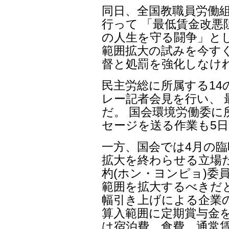
同日、全国教職員労働
行って 「最低賃金改
の人生を守る闘争」とし
範囲拡大の試みを今す
督と処罰を強化しなけ
民主労総に所属する14
レー記者会見を行い、 
だ。 国会環境労働委
セージを送る作業も5
一方、国会では4月の
拡大を終わらせる立場だ
杓(ホン・ヨンピョ)委
範囲を拡大するべきだ
幅引き上げによる企業
算入範囲に定期賞与金
は宿泊費、食費、通常