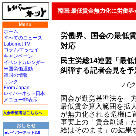
韓国:最低賃金無力化に労働界
Menu
ホーム
労働界、国会の最低
すべてのニュース
Labornet TV
対応
コラム/エッセイ
キャンペーン
民主労総14連盟「最
イベントカレンダー
糾弾する記者会見を予
米国労働運動
韓国の情報
リンク
パク・
From Japan
レイバーネット日本
国会が勤労基準法を一
メニュー非表示
最低賃金算入範囲を拡
が無力化される危機に
入会希望者はこちらへ
事実上の「賃金削減」
おしらせ
給はそのまま」の結果
■レイバーネット2.0