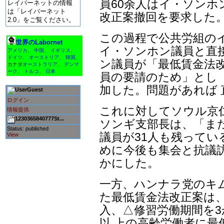
員60余人はイ・ソンホ
レイバーネットの情報
は「レイバーネット
改正案撤回を要求した
2.0」をご覧ください。
この過程で公共労組の
世界のLabornet
イ・ソンホン議員と直
アメリカ
、
中国
、
イギリス
、
ドイツ
、
オーストリア
、
韓国
、
ン議員が「最低賃金法改
カナダ
オーストラリア
、
デンマ
ーク
、
トルコ
、
日本
員の要請のため」とし
加した。問題があれば
Guest
ログイン
これに対してソウル京
情報提供
1230365840777St...
ソンギ支部長は、「ま
Status: published
議員が31人も残ってい
View
めに今後も集会と抗議
かにした。
一方、ハンナラ党のキ
た最低賃金法改正案は、
入、△修習労働期間を3
以 上の高齢労働者に最