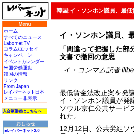
韓国:イ・ソンホン議員、最低
Menu
ホーム
イ・ソンホン議員、
すべてのニュース
Labornet TV
「間違って把握した部分
コラム/エッセイ
キャンペーン
文書で撤回の意思
イベントカレンダー
米国労働運動
イ・コンマム記者 iliberty
韓国の情報
リンク
From Japan
最低賃金法改正案を発
レイバーネット日本
メニュー非表示
イ・ソンホン議員が発
ソウル京仁公共サービ
入会希望者はこちらへ
れた。
おしらせ
12月12日、公共労組
■レイバーネット2.0