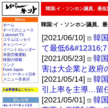
韓国:イ・ソンホン議員、最低
Menu
韓国:イ・ソンホン議員、
ホーム
すべてのニュース
Labornet TV
[2021/06/10]
韓
コラム/エッセイ
キャンペーン
て最低6&#1231
イベントカレンダー
米国労働運動
[2021/05/23]
韓
韓国の情報
リンク
害は大企業と政府
From Japan
レイバーネット日本
[2021/05/14]
韓
メニュー非表示
引上率を主導…留
入会希望者はこちらへ
[2021/05/01]
韓
おしらせ
■レイバーネット2.0