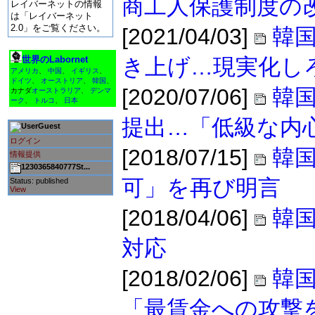
商工人保護制度の
レイバーネットの情報
は「レイバーネット
2.0」をご覧ください。
[2021/04/03]
韓国
世界のLabornet
き上げ…現実化し
アメリカ
、
中国
、
イギリス
、
ドイツ
、
オーストリア
、
韓国
、
[2020/07/06]
韓国
カナダ
オーストラリア
、
デンマ
ーク
、
トルコ
、
日本
提出…「低級な内
Guest
ログイン
[2018/07/15]
韓
情報提供
1230365840777St...
可」を再び明言
Status: published
View
[2018/04/06]
韓
対応
[2018/02/06]
韓
「最賃金への攻撃