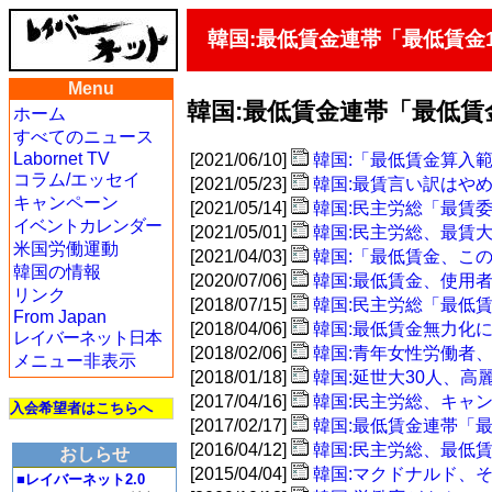
韓国:最低賃金連帯「最低賃金
Menu
韓国:最低賃金連帯「最低賃
ホーム
すべてのニュース
Labornet TV
[2021/06/10]
韓国:「最低賃金算入範
コラム/エッセイ
[2021/05/23]
韓国:最賃言い訳はや
キャンペーン
[2021/05/14]
韓国:民主労総「最賃
イベントカレンダー
[2021/05/01]
韓国:民主労総、最賃
米国労働運動
[2021/04/03]
韓国:「最低賃金、こ
韓国の情報
[2020/07/06]
韓国:最低賃金、使用者
リンク
[2018/07/15]
韓国:民主労総「最低
From Japan
[2018/04/06]
韓国:最低賃金無力化
レイバーネット日本
[2018/02/06]
韓国:青年女性労働者
メニュー非表示
[2018/01/18]
韓国:延世大30人、高
[2017/04/16]
韓国:民主労総、キャ
入会希望者はこちらへ
[2017/02/17]
韓国:最低賃金連帯「
[2016/04/12]
韓国:民主労総、最低賃
おしらせ
[2015/04/04]
韓国:マクドナルド、
■レイバーネット2.0