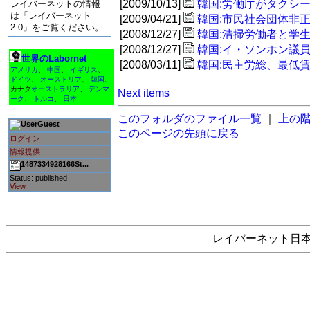
[2009/10/13]
韓国:労働庁がタクシ
レイバーネットの情報
は「レイバーネット
[2009/04/21]
韓国:市民社会団体非
2.0」をご覧ください。
[2008/12/27]
韓国:清掃労働者と学
[2008/12/27]
韓国:イ・ソンホン議
世界のLabornet
[2008/03/11]
韓国:民主労総、最低賃
アメリカ
、
中国
、
イギリス
、
ドイツ
、
オーストリア
、
韓国
、
カナダ
オーストラリア
、
デンマ
Next items
ーク
、
トルコ
、
日本
このフォルダのファイル一覧
｜
上の
Guest
このページの先頭に戻る
ログイン
情報提供
1487334928166St...
Status: published
View
レイバーネット日本