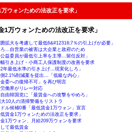
1万ウォンための法改正を要求」
金1万ウォンための法改正を要求」
囲拡大を考慮して最低6&#12316;7％の引上げが必要」
めろ…自営業の被害は大企業と政府のため
委公益委員が最低引上率を主導…留任反対」
大幅引き上げ・小商工人保護制度の改善を要求
の2年最低水準の引き上げ…現実化しろ」
側2.1%削減案を提出…「低級な内心」
賃金委への復帰不可」を再び明言
に労働界がリレー対応
、自由韓国党に「最賃金への攻撃をやめろ」
麗大10人の清掃警備をリストラ
ンドル候補0番「最低賃金1万ウォン」宣言
最低賃金1万ウォンための法改正を要求」
金1万ウォン、月給209万ウォンを要求
そして最低賃金