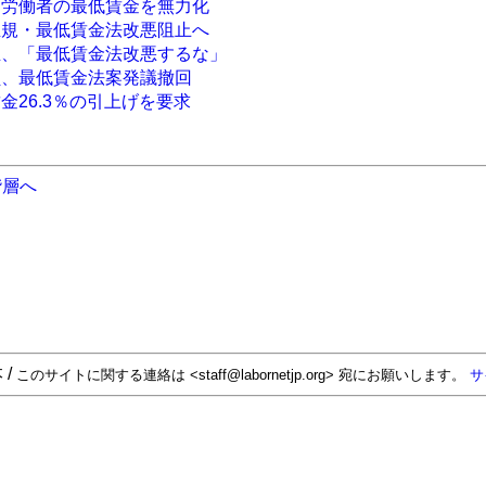
ー労働者の最低賃金を無力化
正規・最低賃金法改悪阻止へ
生、「最低賃金法改悪するな」
員、最低賃金法案発議撤回
金26.3％の引上げを要求
階層へ
 /
このサイトに関する連絡は <staff@labornetjp.org> 宛にお願いします。
サ