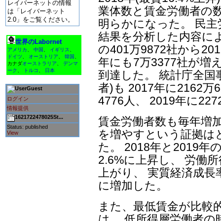
レイバーネットの情報
業体数と賃金労働者の
は「レイバーネット
2.0」をご覧ください。
明らかになった。 民
結果を分析した内容によ
世界のLabornet
の401万9872社から20
アメリカ
、
中国
、
イギリス
、
ドイツ
、
オーストリア
、
韓国
、
年にも7万3377社が増
カナダ
オーストラリア
、
デンマ
ーク
、
トルコ
、
日本
到達した。 統計庁全国
者)も 2017年に2162万
Guest
4776人、 2019年に2
ログイン
情報提供
1621722478025St...
賃金労働者数も毎年増
Status: published
を増やすという証拠は
View
た。 2018年と2019
2.6%に上昇し、 労働所
上がり、 実質経済成長率
に増加した。
また、最低賃金が比較的
は、 低所得層労働者の