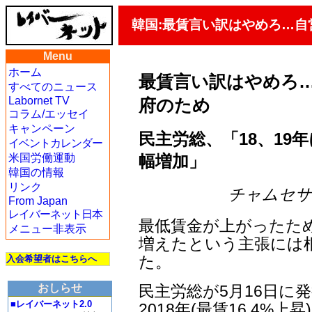
韓国:最賃言い訳はやめろ…
Menu
ホーム
最賃言い訳はやめろ
すべてのニュース
Labornet TV
府のため
コラム/エッセイ
キャンペーン
民主労総、「18、19
イベントカレンダー
幅増加」
米国労働運動
韓国の情報
リンク
チャムセサン編
From Japan
レイバーネット日本
最低賃金が上がったた
メニュー非表示
増えたという主張には
た。
入会希望者はこちらへ
民主労総が5月16日に
おしらせ
■レイバーネット2.0
2018年(最賃16.4%上昇