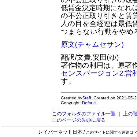
低賃金決定時期になれ
の不公正取り引きと賃
人の目を全経連は最低
つまらない行動をやめ
原文(チャムセサン)
翻訳/文責:安田(ゆ)
著作物の利用は、原著
センスバージョン2:営
す。
Created by
Staff
. Created on 2021-05-2
Copyright:
Default
このフォルダのファイル一覧
｜
上の
このページの先頭に戻る
レイバーネット日本 /
このサイトに関する連絡は <sta