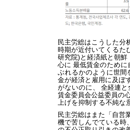
民主労総はこうした分
時期が近付いてくるたび
研究院)と経済紙と朝鮮
心に 最低賃金のため
ぶれるかのように世間
金が経済と雇用に及ぼ
がないのに、 全経連
賃金委員会公益委員の心
上げを抑制する不純な
民主労総はまた「自営
機で苦しんでている時
の不公正取り引きの改