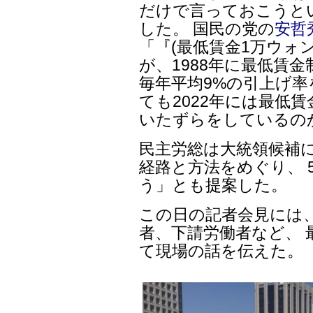
だけで言っておこうと
した。 国民の党の
安哲
「『(最低賃金1万ウォン
が、1988年に最低賃
毎年平均9%の引上げ率
ても2022年には最低
いたずらをしているの
民主労総は大統領候補に
経路と方法をめぐり、 
う」とも提案した。
この日の記者会見には、
者、下請労働者など、 
て現場の話を伝えた。