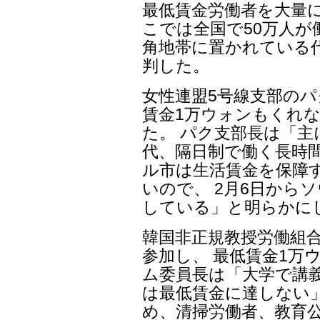
最低賃金労働者を大量
こでは全国で50万人が
角地帯に置かれている
判した。
女性連盟5号線支部のパ
賃金1万ウォンもくれ
た。 パク支部長は「主
代、隔日制で働く長時
ル市は生活賃金を保障
いので、 2月6日から
している」と明らかに
韓国非正規教授労働組
参加し、 最低賃金1万
ム委員長は「大学で講義
は最低賃金に達しない
め、清掃労働者、教育公