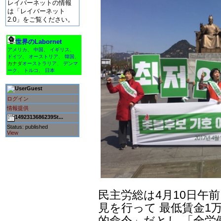
レイバーネットの情報
は「レイバーネット
2.0」をご覧ください。
世界のLabornet
アメリカ
、
中国
、
イギリス
、
ドイツ
、
オーストリア
、
韓国
、
カナダ
オーストラリア
、
デンマ
ーク
、
トルコ
、
日本
Guest
ログイン
情報提供
1492313686239St...
Status: published
View
民主労総は4月10日午
見を行って 最低賃金1
的命令」だとし 「全労