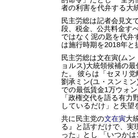
者の利害を代弁する大
民主労総は記者会見文で
段、税金、公共料金す
ではなく泥の匙を代弁
は施行時期を2018年
民主労総は文在寅(ムン
ョルス)大統領候補の
た。 彼らは「セヌリ
劉承ミン(ユ・スンミン)
での最低賃金1万ウォ
「政権交代を語る有力
しているだけ」と失望
共に民主党の
文在寅
大
る』と話すだけで、実
った」とし 「いつかは