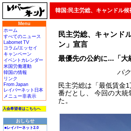
韓国:民主労総、キャンドル候
Menu
ホーム
民主労総、キャンドル
すべてのニュース
Labornet TV
ン」宣言
コラム/エッセイ
キャンペーン
最優先の公約に...「
イベントカレンダー
米国労働運動
パク・
韓国の情報
リンク
民主労総は「最低賃金1
From Japan
レイバーネット日本
番だとし、 今回の大
メニュー非表示
た。
入会希望者はこちらへ
おしらせ
■レイバーネット2.0