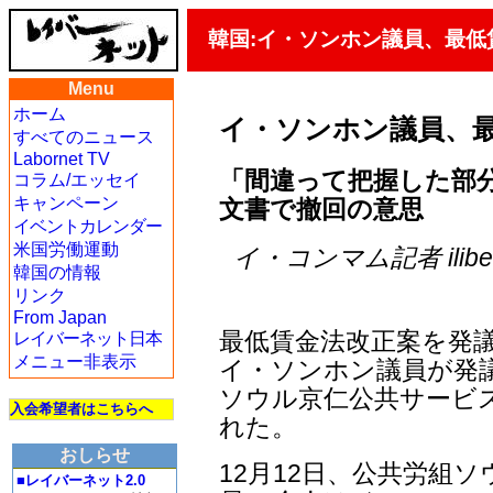
韓国:イ・ソンホン議員、最低
Menu
ホーム
イ・ソンホン議員、
すべてのニュース
Labornet TV
「間違って把握した部分
コラム/エッセイ
キャンペーン
文書で撤回の意思
イベントカレンダー
米国労働運動
イ・コンマム記者 iliberty
韓国の情報
リンク
From Japan
最低賃金法改正案を発
レイバーネット日本
メニュー非表示
イ・ソンホン議員が発
ソウル京仁公共サービ
入会希望者はこちらへ
れた。
おしらせ
12月12日、公共労組
■レイバーネット2.0