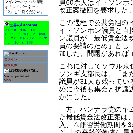
員60余人はイ・ソンホ
レイバーネットの情報
は「レイバーネット
改正案撤回を要求した
2.0」をご覧ください。
この過程で公共労組の
世界のLabornet
イ・ソンホン議員と直
アメリカ
、
中国
、
イギリス
、
ドイツ
、
オーストリア
、
韓国
、
ン議員が「最低賃金法改
カナダ
オーストラリア
、
デンマ
ーク
、
トルコ
、
日本
員の要請のため」とし
加した。問題があれば
Guest
ログイン
これに対してソウル京
情報提供
1230365840777St...
ソンギ支部長は、「ま
Status: published
議員が31人も残ってい
View
めに今後も集会と抗議
かにした。
一方、ハンナラ党のキ
た最低賃金法改正案は、
入、△修習労働期間を3
以 上の高齢労働者に最