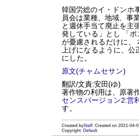
韓国労総のイ・ドンホ事
員会は業種、地域、事
と週休手当て廃止を主張
発している」とし 「
が憂慮されるだけに、
上げになるように、公
にした。
原文(チャムセサン)
翻訳/文責:安田(ゆ)
著作物の利用は、原著
センスバージョン2:営
す。
Created by
Staff
. Created on 2021-04-0
Copyright:
Default