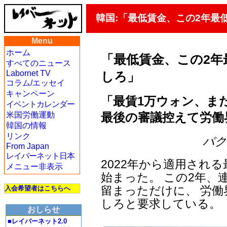
韓国:「最低賃金、この2年最
Menu
ホーム
「最低賃金、この2年
すべてのニュース
Labornet TV
しろ」
コラム/エッセイ
キャンペーン
「最賃1万ウォン、ま
イベントカレンダー
最後の審議控えて労働
米国労働運動
韓国の情報
リンク
パク・
From Japan
レイバーネット日本
2022年から適用され
メニュー非表示
始まった。 この2年、
留まっただけに、 労
入会希望者はこちらへ
しろと要求している。
おしらせ
■レイバーネット2.0