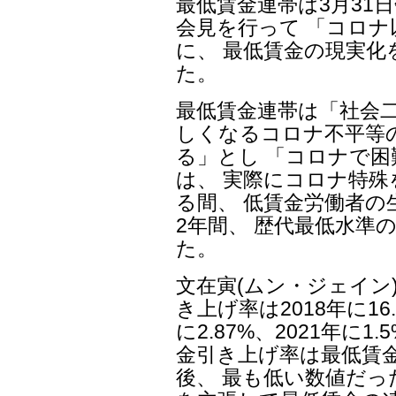
最低賃金連帯は3月31
会見を行って 「コロ
に、 最低賃金の現実
た。
最低賃金連帯は「社会
しくなるコロナ不平等
る」とし 「コロナで
は、 実際にコロナ特
る間、 低賃金労働者
2年間、 歴代最低水準
た。
文在寅(ムン・ジェイン
き上げ率は2018年に16.
に2.87%、2021年に1
金引き上げ率は最低賃金
後、 最も低い数値だっ