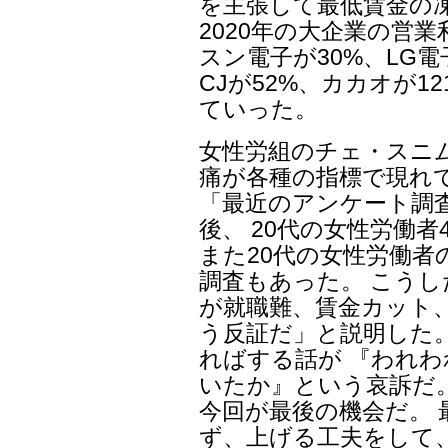
を主張して最低賃金の
2020年の大企業の営業
スン電子が30%、LG電
CJが52%、カカオが1
ていった。
女性労組のチェ・スニ
痛が各種の指標で現れ
「最近のアンケート調
後、 20代の女性労働
また20代の女性労働
調査もあった。 こう
が就職難、賃金カット
う反証だ」と説明した
ればする話が 『われわ
いたか』という哀訴だ
今回が最後の機会だ。
ず、上げる工夫をして、