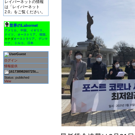
レイバーネットの情報
は「レイバーネット
2.0」をご覧ください。
世界のLabornet
アメリカ
、
中国
、
イギリス
、
ドイツ
、
オーストリア
、
韓国
、
カナダ
オーストラリア
、
デンマ
ーク
、
トルコ
、
日本
Guest
ログイン
情報提供
1617389826072St...
Status: published
View