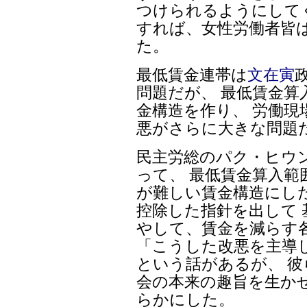
つけられるようにして
すれば、女性労働者皆
た。
最低賃金連帯は
文在寅
問題だが、 最低賃金算
金構造を作り、 労働
悪がさらに大きな問題
民主労総のパク・ヒウン
って、 最低賃金算入範
が難しい賃金構造にし
控除した指針を出して 
やして、賃金を減らす
「こうした改悪を主導
という話があるが、 
会の本来の趣旨を生か
らかにした。