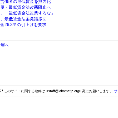
ー労働者の最低賃金を無力化
正規・最低賃金法改悪阻止へ
生、「最低賃金法改悪するな」
員、最低賃金法案発議撤回
金26.3％の引上げを要求
階層へ
 /
このサイトに関する連絡は <staff@labornetjp.org> 宛にお願いします。
サ