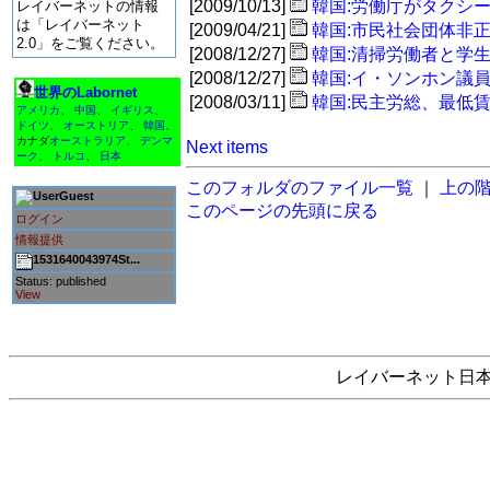
[2009/10/13]
韓国:労働庁がタクシ
レイバーネットの情報
は「レイバーネット
[2009/04/21]
韓国:市民社会団体非
2.0」をご覧ください。
[2008/12/27]
韓国:清掃労働者と学
[2008/12/27]
韓国:イ・ソンホン議
世界のLabornet
[2008/03/11]
韓国:民主労総、最低賃
アメリカ
、
中国
、
イギリス
、
ドイツ
、
オーストリア
、
韓国
、
カナダ
オーストラリア
、
デンマ
Next items
ーク
、
トルコ
、
日本
このフォルダのファイル一覧
｜
上の
Guest
このページの先頭に戻る
ログイン
情報提供
1531640043974St...
Status: published
View
レイバーネット日本