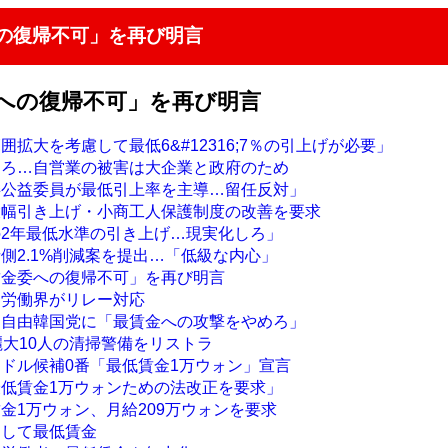
の復帰不可」を再び明言
委への復帰不可」を再び明言
囲拡大を考慮して最低6&#12316;7％の引上げが必要」
めろ…自営業の被害は大企業と政府のため
委公益委員が最低引上率を主導…留任反対」
大幅引き上げ・小商工人保護制度の改善を要求
の2年最低水準の引き上げ…現実化しろ」
側2.1%削減案を提出…「低級な内心」
賃金委への復帰不可」を再び明言
に労働界がリレー対応
、自由韓国党に「最賃金への攻撃をやめろ」
麗大10人の清掃警備をリストラ
ンドル候補0番「最低賃金1万ウォン」宣言
最低賃金1万ウォンための法改正を要求」
金1万ウォン、月給209万ウォンを要求
そして最低賃金