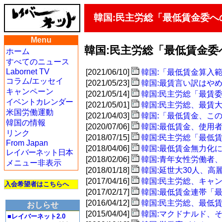
韓国:民主労総「最低賃金委へ
Menu
韓国:民主労総「最低賃金
ホーム
すべてのニュース
Labornet TV
[2021/06/10]
韓国:「最低賃金算入範
コラム/エッセイ
[2021/05/23]
韓国:最賃言い訳はや
キャンペーン
[2021/05/14]
韓国:民主労総「最賃
イベントカレンダー
[2021/05/01]
韓国:民主労総、最賃
米国労働運動
[2021/04/03]
韓国:「最低賃金、こ
韓国の情報
[2020/07/06]
韓国:最低賃金、使用者
リンク
[2018/07/15]
韓国:民主労総「最低
From Japan
[2018/04/06]
韓国:最低賃金無力化
レイバーネット日本
[2018/02/06]
韓国:青年女性労働者
メニュー非表示
[2018/01/18]
韓国:延世大30人、高
[2017/04/16]
韓国:民主労総、キャ
入会希望者はこちらへ
[2017/02/17]
韓国:最低賃金連帯「
[2016/04/12]
韓国:民主労総、最低賃
おしらせ
[2015/04/04]
韓国:マクドナルド、
■レイバーネット2.0