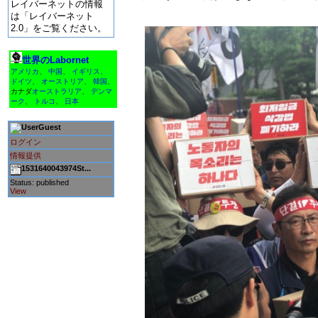
レイバーネットの情報
は「レイバーネット
2.0」をご覧ください。
世界のLabornet
アメリカ
、
中国
、
イギリス
、
ドイツ
、
オーストリア
、
韓国
、
カナダ
オーストラリア
、
デンマ
ーク
、
トルコ
、
日本
Guest
ログイン
情報提供
1531640043974St...
Status: published
View