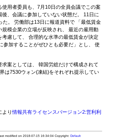
使用者委員も、7月10日の全員会議でこの案
後、会議に参加していない状態だ。 11日に
った。 労働部は13日に報道資料で 「最低賃金
小規模企業の立場が反映され、 最近の雇用動
を考慮して、 合理的な水準の最低賃金が決定
に参加することがぜひとも必要だ」とし、 使
要求案としては、 韓国労総だけで構成されて
界は7530ウォン(凍結)をそれぞれ提示してい
により
情報共有ライセンスバージョン2:営利利
Last modified on 2018-07-15 16:34:04
Copyright:
Default