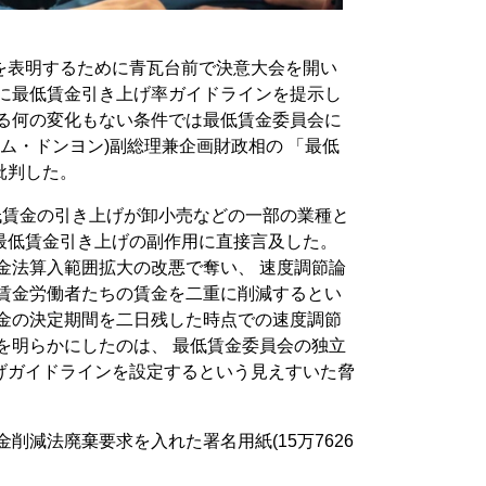
を表明するために青瓦台前で決意大会を開い
骨に最低賃金引き上げ率ガイドラインを提示し
する何の変化もない条件では最低賃金委員会に
キム・ドンヨン)副総理兼企画財政相の 「最低
批判した。
低賃金の引き上げが卸小売などの一部の業種と
最低賃金引き上げの副作用に直接言及した。
金法算入範囲拡大の改悪で奪い、 速度調節論
低賃金労働者たちの賃金を二重に削減するとい
賃金の決定期間を二日残した時点での速度調節
を明らかにしたのは、 最低賃金委員会の独立
げガイドラインを設定するという見えすいた脅
。
削減法廃棄要求を入れた署名用紙(15万7626