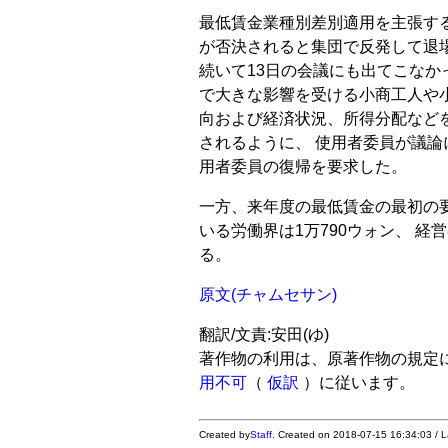
最低賃金業種別差別適用を主張する
が否決されると集団で反発して退場
続いて13日の会議にも出てこなか
で大きな影響を受ける小商工人や
向および経済状況、所得分配など
されるように、 使用者委員が議論
用者委員の復帰を要求した。
一方、来年度の最低賃金の最初の
いる労働界は1万790ウォン、 経営
る。
原文(チャムセサン)
翻訳/文責:安田(ゆ)
著作物の利用は、原著作物の規定
用不可
（
仮訳
）に従います。
Created by
Staff
. Created on 2018-07-15 16:34:03 / 