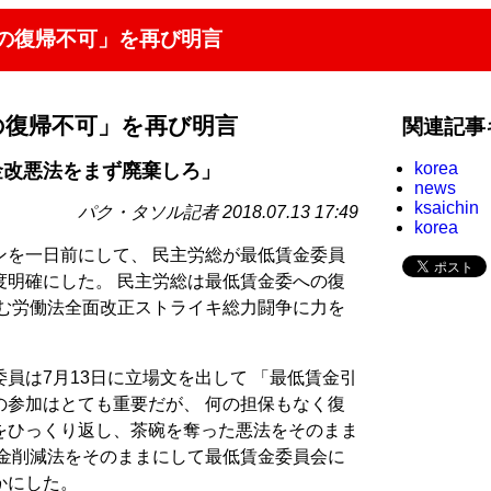
の復帰不可」を再び明言
の復帰不可」を再び明言
関連記事
korea
金改悪法をまず廃棄しろ」
news
ksaichin
パク・タソル記者 2018.07.13 17:49
korea
ンを一日前にして、 民主労総が最低賃金委員
度明確にした。 民主労総は最低賃金委への復
含む労働法全面改正ストライキ総力闘争に力を
員は7月13日に立場文を出して 「最低賃金引
の参加はとても重要だが、 何の担保もなく復
をひっくり返し、茶碗を奪った悪法をそのまま
賃金削減法をそのままにして最低賃金委員会に
かにした。