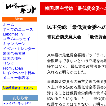
韓国:民主労総「最低賃金委へ
Menu
ホーム
民主労総「最低賃金委へ
すべてのニュース
Labornet TV
青瓦台前決意大会…「最低賃
コラム/エッセイ
キャンペーン
イベントカレンダー
米国労働運動
来年度の最低賃金審議デッドライ
韓国の情報
会復帰はできないという立場を再
リンク
帰ではなく、 最低賃金改悪法を
From Japan
入れると明らかにした。
レイバーネット日本
メニュー非表示
最低賃金委員会の民主労総労働者委
き上げ率を決める最低賃金委員会
入会希望者はこちらへ
帰することは低賃金労働者の食卓
おしらせ
認めることになる」とし 「最低
■レイバーネット2.0
復帰することはできない」と明ら