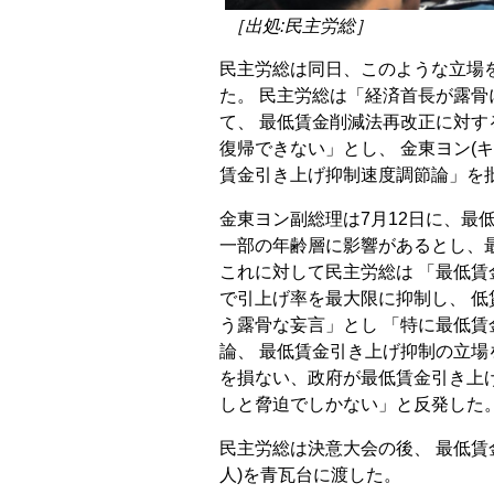
［出処:民主労総］
民主労総は同日、このような立場
た。 民主労総は「経済首長が露
て、 最低賃金削減法再改正に対
復帰できない」とし、 金東ヨン(
賃金引き上げ抑制速度調節論」を
金東ヨン副総理は7月12日に、最
一部の年齢層に影響があるとし、
これに対して民主労総は 「最低賃
で引上げ率を最大限に抑制し、 
う露骨な妄言」とし 「特に最低
論、 最低賃金引き上げ抑制の立場
を損ない、政府が最低賃金引き上
しと脅迫でしかない」と反発した
民主労総は決意大会の後、 最低賃金
人)を青瓦台に渡した。