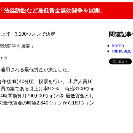
は「法廷訴訟など最低賃金無効闘争を展開」
関連記事
上げ、3,100ウォンで決定
korea
無効闘争を展開」
minwage
net
に適用される最低賃金が決定した。
午後4時40分頃、投票を行い、 出席人員16
員の案である引上げ率9.2%、 時給3100ウォ
44時間換算月700,600ウォン)を 最低賃金とし
最低賃金の時給2,840ウォンから160ウォン