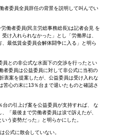
労働者委員全員辞任の背景を説明して叫んでい
ン労働者委員(民主労総事務総長)は記者会見 を
、受け入れられなかった」とし「労働界は、
方、最低賃金委員会解体闘争に入る」と明ら
益委員との非公式な水面下の交渉を行ったとい
労働者委員は公益委員に対して非公式に当初の
台の折衷案を提案したが、公益委員は受け入れな
は苦心の末に13％台まで退いたものと確認さ
％台の引上げ案を公益委員が支持すれば、 な
し、「最後まで労働者委員は涙で訴えたが、
という姿勢だった」と明らかにした。
議は公式に散会していない。