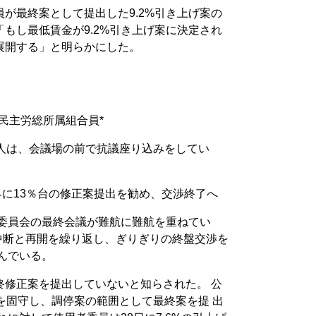
が最終案として提出した9.2%引き上げ案の
もし最低賃金が9.2%引き上げ案に決定され
展開する」と明らかにした。
民主労総所属組合員*
0人は、会議場の前で抗議座り込みをしてい
働界に13％台の修正案提出を勧め、交渉終了へ
金委員会の最終会議が難航に難航を重ねてい
中断と再開を繰り返し、ぎりぎりの終盤交渉を
んでいる。
終修正案を提出していないと知らされた。 公
を固守し、調停案の範囲として最終案を提 出