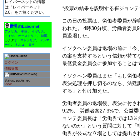
レイバーネットの情報
は「レイバーネット
*投票の結果を説明する崔ジョンテ
2.0」をご覧ください。
この日の投票は、労働者委員が辞
世界のLabornet
われた。 4時30分頃、労働者委
アメリカ
、
中国
、
イギリス
、
員退場した。
ドイツ
、
オーストリア
、
韓国
、
カナダ
オーストラリア
、
デンマ
ーク
、
トルコ
、
日本
イソクヘン委員は退場の前に「今
の案を支持するという信頼が持て
Guest
ログイン
最低賃金委員会に参加することは
情報提供
20050629minwag
イソクヘン委員はまた「もし労働
Status: published
表決処理を押し切るのなら、法廷
View
する」と付け加えた。
労働者委員の退場後、表決に付さ
9.2%、 労働者案27.3%で、公
ョンテ委員長は「労働界では13％
ないのか」という質問に対して「
働界が公式な立場としては提出さ