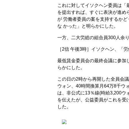
これに対してイソクヘン委員は「
を提出すれば、すぐに表決が進め
が 労働者委員の案を支持するか
な かった」と明らかにした。
一方、二大労総の組合員300人余
［2信 午後3時］イソクヘン、「
最低賃金委員会の最終会議に参加し
らかにした。
この日の2時から再開した全員会議で、
ウォン、40時間換算月64万8千ウ
は、非公式に13％線(時給3,200
を伝えたが、公益委員がこれを受
した。