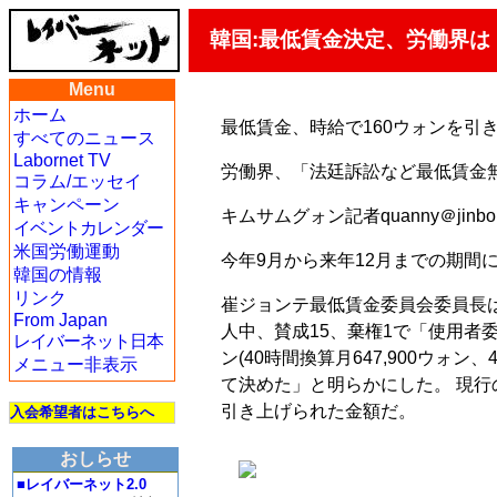
韓国:最低賃金決定、労働界
Menu
ホーム
最低賃金、時給で160ウォンを引き
すべてのニュース
Labornet TV
労働界、「法廷訴訟など最低賃金
コラム/エッセイ
キャンペーン
キムサムグォン記者quanny＠jinbo.
イベントカレンダー
米国労働運動
今年9月から来年12月までの期間
韓国の情報
リンク
崔ジョンテ最低賃金委員会委員長は
From Japan
人中、賛成15、棄権1で「使用者委
レイバーネット日本
ン(40時間換算月647,900ウォン、
メニュー非表示
て決めた」と明らかにした。 現行の
引き上げられた金額だ。
入会希望者はこちらへ
おしらせ
■レイバーネット2.0