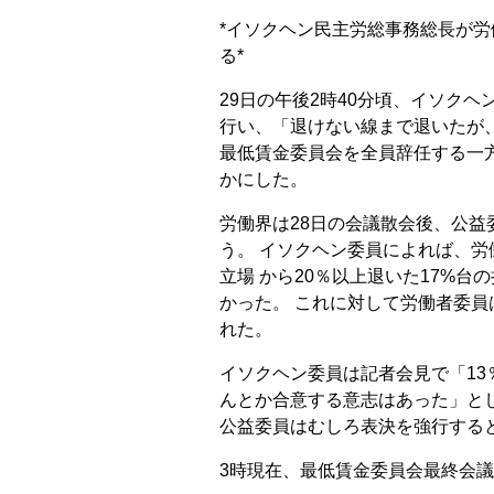
*イソクヘン民主労総事務総長が
る*
29日の午後2時40分頃、イソクヘ
行い、「退けない線まで退いたが
最低賃金委員会を全員辞任する一
かにした。
労働界は28日の会議散会後、公
う。 イソクヘン委員によれば、
立場 から20％以上退いた17%
かった。 これに対して労働者委員
れた。
イソクヘン委員は記者会見で「13
んとか合意する意志はあった」と
公益委員はむしろ表決を強行する
3時現在、最低賃金委員会最終会