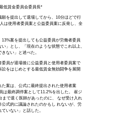
最低賃金委員会委員長*
職願を提出して退場してから、10分ほどで行
員9人は使用者委員案と公益委員案に反発し、全
、13%案を提出しても公益委員が労働者委員
ない」とし、「現在のような状態でこれ以上、
できない」と述べた。
者委員が退場後に公益委員と使用者委員案で
訴訟をはじめとする最低賃金無効闘争を展開
れた案は、公式に最終提出された使用者案
益委員は最終調停案として11.2%を出した。 崔ジ
台まで退く医師があったのに、 なぜ受け入れ
非公式的に議論されたのかもし れないが、労
れていない」と話した。