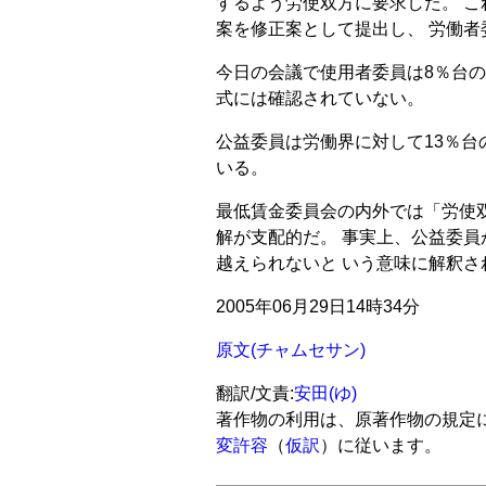
するよう労使双方に要求した。 これ
案を修正案として提出し、 労働者
今日の会議で使用者委員は8％台の
式には確認されていない。
公益委員は労働界に対して13％
いる。
最低賃金委員会の内外では「労使
解が支配的だ。 事実上、公益委員
越えられないと いう意味に解釈さ
2005年06月29日14時34分
原文(チャムセサン)
翻訳/文責:
安田(ゆ)
著作物の利用は、原著作物の規定
変許容
（
仮訳
）に従います。