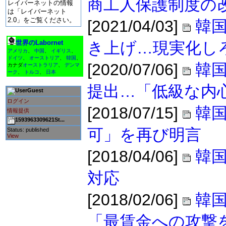
商工人保護制度の
レイバーネットの情報
は「レイバーネット
2.0」をご覧ください。
[2021/04/03]
韓国
世界のLabornet
き上げ…現実化し
アメリカ
、
中国
、
イギリス
、
ドイツ
、
オーストリア
、
韓国
、
[2020/07/06]
韓国
カナダ
オーストラリア
、
デンマ
ーク
、
トルコ
、
日本
提出…「低級な内
Guest
ログイン
[2018/07/15]
韓
情報提供
1593963309621St...
可」を再び明言
Status: published
View
[2018/04/06]
韓
対応
[2018/02/06]
韓
「最賃金への攻撃