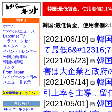
韓国:最低賃金、使用者側2.
Menu
韓国:最低賃金、使用者側2
ホーム
すべてのニュース
Labornet TV
[2021/06/10]
韓
コラム/エッセイ
キャンペーン
て最低6&#1231
イベントカレンダー
米国労働運動
[2021/05/23]
韓
韓国の情報
リンク
害は大企業と政府
From Japan
レイバーネット日本
[2021/05/14]
韓
メニュー非表示
引上率を主導…留
入会希望者はこちらへ
[2021/05/01]
韓
おしらせ
■レイバーネット2.0