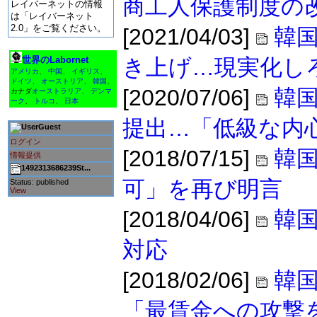
商工人保護制度の
レイバーネットの情報
は「レイバーネット
2.0」をご覧ください。
[2021/04/03]
韓国
世界のLabornet
き上げ…現実化し
アメリカ
、
中国
、
イギリス
、
ドイツ
、
オーストリア
、
韓国
、
[2020/07/06]
韓国
カナダ
オーストラリア
、
デンマ
ーク
、
トルコ
、
日本
提出…「低級な内
Guest
ログイン
[2018/07/15]
韓
情報提供
1492313686239St...
可」を再び明言
Status: published
View
[2018/04/06]
韓
対応
[2018/02/06]
韓
「最賃金への攻撃