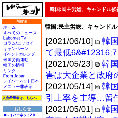
韓国:民主労総、キャンドル候
Menu
韓国:民主労総、キャンドル
ホーム
すべてのニュース
Labornet TV
[2021/06/10]
韓
コラム/エッセイ
キャンペーン
て最低6&#1231
イベントカレンダー
米国労働運動
[2021/05/23]
韓
韓国の情報
リンク
害は大企業と政府
From Japan
レイバーネット日本
[2021/05/14]
韓
メニュー非表示
引上率を主導…留
入会希望者はこちらへ
[2021/05/01]
韓
おしらせ
■レイバーネット2.0