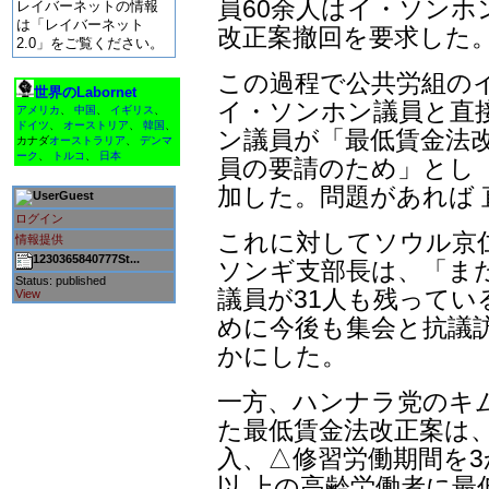
員60余人はイ・ソンホ
レイバーネットの情報
は「レイバーネット
改正案撤回を要求した
2.0」をご覧ください。
この過程で公共労組の
世界のLabornet
イ・ソンホン議員と直
アメリカ
、
中国
、
イギリス
、
ドイツ
、
オーストリア
、
韓国
、
ン議員が「最低賃金法改
カナダ
オーストラリア
、
デンマ
ーク
、
トルコ
、
日本
員の要請のため」とし
加した。問題があれば
Guest
ログイン
これに対してソウル京
情報提供
1230365840777St...
ソンギ支部長は、「ま
Status: published
議員が31人も残ってい
View
めに今後も集会と抗議
かにした。
一方、ハンナラ党のキ
た最低賃金法改正案は、
入、△修習労働期間を3
以 上の高齢労働者に最