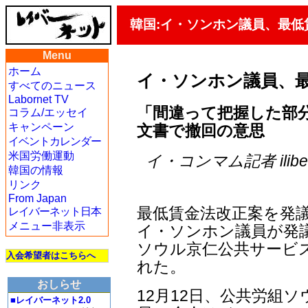
韓国:イ・ソンホン議員、最低
Menu
ホーム
イ・ソンホン議員、
すべてのニュース
Labornet TV
「間違って把握した部分
コラム/エッセイ
キャンペーン
文書で撤回の意思
イベントカレンダー
米国労働運動
イ・コンマム記者 iliberty
韓国の情報
リンク
From Japan
最低賃金法改正案を発
レイバーネット日本
メニュー非表示
イ・ソンホン議員が発
ソウル京仁公共サービ
入会希望者はこちらへ
れた。
おしらせ
12月12日、公共労組
■レイバーネット2.0