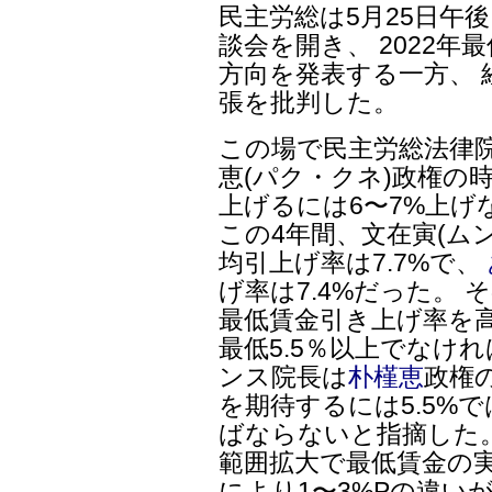
民主労総は5月25日午
談会を開き、 2022
方向を発表する一方、 
張を批判した。
この場で民主労総法律
恵(パク・クネ)政権の
上げるには6〜7%上
この4年間、文在寅(ム
均引上げ率は7.7%で、
げ率は7.4%だった。
最低賃金引き上げ率を
最低5.5％以上でなけ
ンス院長は
朴槿恵
政権
を期待するには5.5%
ばならないと指摘した。
範囲拡大で最低賃金の実
により1〜3%Pの違い