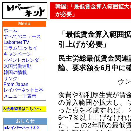
韓国:「最低賃金算入範囲拡大を
が必要」
Menu
ホーム
「最低賃金算入範囲拡
すべてのニュース
Labornet TV
引上げが必要」
コラム/エッセイ
キャンペーン
民主労総最低賃金関連
イベントカレンダー
論、要求額を6月中に
米国労働運動
韓国の情報
リンク
ウン・
From Japan
レイバーネット日本
食費や福利厚生費が賃
メニュー非表示
の算入範囲が拡大し、
った点を考慮すれば、 
入会希望者はこちらへ
6〜7％以上上げなけ
おしらせ
た。 この2年間の最低
■レイバーネット2.0