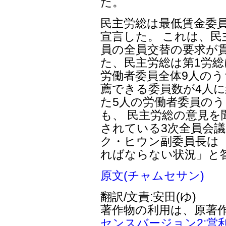
た。
民主労総は最低賃金委
宣言した。 これは、民
員の全員交替の要求が
た、民主労総は第1労総
労働者委員全体9人のう
薦できる委員数が4人に
た5人の労働者委員のう
も、 民主労総の意見を
されている3次全員会議
ク・ヒウン副委員長は
ればならない状況」と
原文(チャムセサン)
翻訳/文責:安田(ゆ)
著作物の利用は、原著
センスバージョン2:営