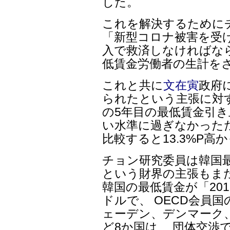
した。
これを解決するために
「新型コロナ被害を受
入で救済しなければな
低賃金労働者の生計を
これと共に
文在寅
政府
られたという主張に対
の5年目の最低賃金引き上げ
い水準に過ぎなかったため
比較すると13.3%P高
チョン研究委員は韓国
という財界の主張もま
韓国の最低賃金が「201
ドルで、 OECD会員国
ェーデン、デンマーク
ど8か国は、 団体交渉