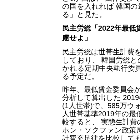
の国を入れれば 韓国
る」と見た。
民主労総「2022年最
慮せよ」
民主労総は世帯生計費
しており、 韓国労総と
かれる定期中央執行委員
る予定だ。
昨年、最低賃金委員会
分析して算出した 201
(1人世帯)で、585万ウ
人世帯基準2019年の最低
較すると、 実態生計費
ホン・ソクファン政策局
計費充足律を比較しても、