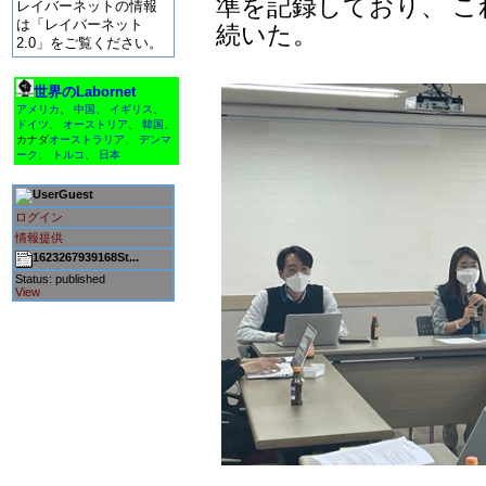
準を記録しており、 
レイバーネットの情報
は「レイバーネット
続いた。
2.0」をご覧ください。
世界のLabornet
アメリカ
、
中国
、
イギリス
、
ドイツ
、
オーストリア
、
韓国
、
カナダ
オーストラリア
、
デンマ
ーク
、
トルコ
、
日本
Guest
ログイン
情報提供
1623267939168St...
Status: published
View