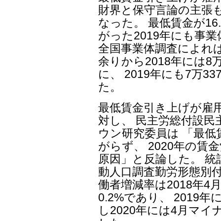
財界と保守言論の主張
なった。 最低賃金が16.
がった2019年にも事
全国事業体調査によれば、
余りから2018年には8万
に、 2019年にも7万3
た。
最低賃金引き上げが雇
対し、 民主労総付設
ウン研究委員は 「最
がらず、 2020年の
原因」と反論した。 統
動人口調査勤労形態別付
働者増減率は2018年4
0.2%であり、 2019
し2020年には4月マイナ