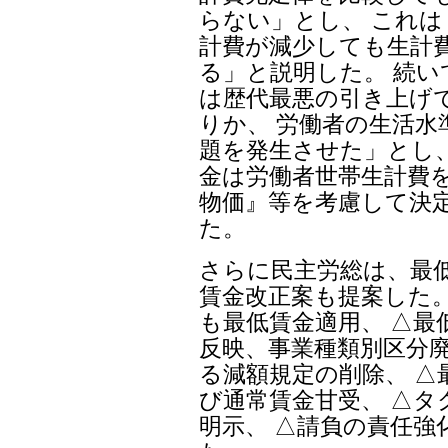
らない」とし、 これ
計費が減少しても生計
る」と説明した。 続い
は歴代最悪の引き上げ
りか、 労働者の生活
題を発生させた」とし、
金は労働者世帯生計費
物価』等を考慮して決
た。
さらに民主労総は、最
賃金改正案も提案した。
も最低賃金適用、 △最
反映、事業種類別区分廃
る減額規定の削除、 △
び通常賃金甘受、 △タ
明示、 △請負の責任強