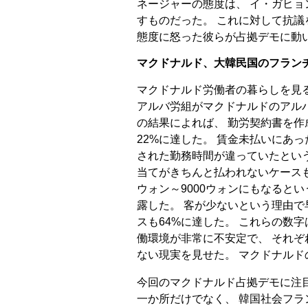
ネージャーの態度は、 イ・ガヒ
すものだった。 これに対して抗
態度に怒った彼らが占拠デモに動
マクドナルド、大韓民国のフラン
マクドナルド労働者の暮らしを見ると
アルバ労組がマクドナルドのアル
の結果によれば、 勤労契約書を作
22%に達した。 賃金未払いにあ
された勤務時間が違っていたという
当てがきちんと払われないケースも7
ウォン～9000ウォンにもなると
露した。 客が少ないという理由
スも64%に達した。 これらの数
働環境が非常に不安定で、 それ
ない現実を見せた。 マクドナルド
今回のマクドナルド占拠デモに注
一か所だけでなく、 韓国社会フラ