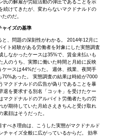
ョン氏の解雇が労組活動の弾圧であることを示
議を続けてきたが、変わらないマクドナルドの
いたのだ。
チャイズの基準
、問題の深刻性がわかる。 2014年12月に
バイト経験がある労働者を対象にした実態調査
成しなかったケースは35%で、賃金未払いも
った人のうち、実際に働いた時間と月給に反映
ケースは44%だった。 週休、残業、夜間手
0%あった。 実態調査の結果は時給が7000
いうマクドナルドの広告が偽りであることを暴
で早退を要求する別名「コッキ」を受けたケー
字はマクドナルドのアルバイト労働者たちの労
ぞれが期待していた月給さえきちんと受け取れ
の素顔はそうだった。
目すべき理由は、こうした実態がマクドナルド
ンチャイズ全般に広がっているからだ。 効率