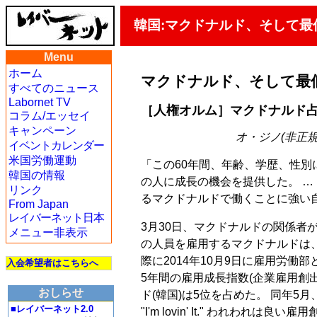
韓国:マクドナルド、そして最
Menu
ホーム
マクドナルド、そして最
すべてのニュース
Labornet TV
［人権オルム］マクドナルド
コラム/エッセイ
キャンペーン
オ・ジノ(非正規職
イベントカレンダー
米国労働運動
「この60年間、年齢、学歴、性別
韓国の情報
の人に成長の機会を提供した。 … 
リンク
るマクドナルドで働くことに強い
From Japan
レイバーネット日本
3月30日、マクドナルドの関係者が
メニュー非表示
の人員を雇用するマクドナルドは
際に2014年10月9日に雇用労働部
入会希望者はこちらへ
5年間の雇用成長指数(企業雇用創
おしらせ
ド(韓国)は5位を占めた。 同年
■レイバーネット2.0
"I'm lovin' It." われわ