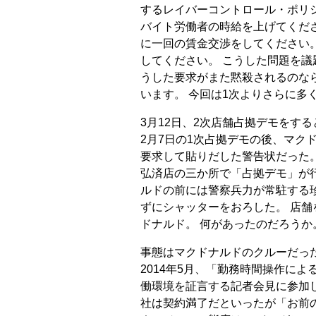
するレイバーコントロール・ポリ
バイト労働者の時給を上げてくださ
に一回の賃金交渉をしてください
してください。 こうした問題を議
うした要求がまた黙殺されるのな
います。 今回は1次よりさらに多
3月12日、2次店舗占拠デモをす
2月7日の1次占拠デモの後、マク
要求して貼りだした警告状だった。
弘済店の三か所で「占拠デモ」が
ルドの前には警察兵力が常駐する
ずにシャッターをおろした。 店
ドナルド。 何があったのだろうか
事態はマクドナルドのクルーだっ
2014年5月、「勤務時間操作に
働環境を証言する記者会見に参加し
社は契約満了だといったが「お前