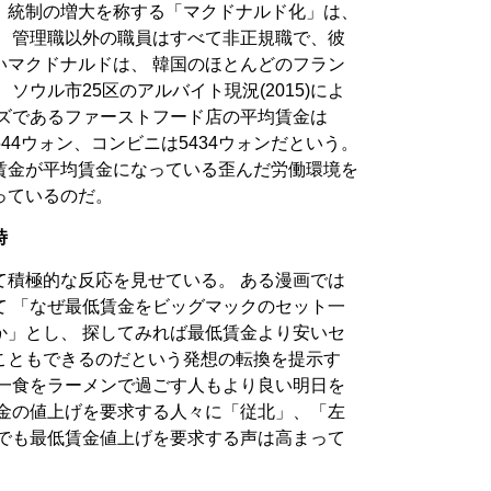
、統制の増大を称する「マクドナルド化」は、
。 管理職以外の職員はすべて非正規職で、彼
いマクドナルドは、 韓国のほとんどのフラン
ソウル市25区のアルバイト現況(2015)によ
イズであるファーストフード店の平均賃金は
544ウォン、コンビニは5434ウォンだという。
賃金が平均賃金になっている歪んだ労働環境を
っているのだ。
時
て積極的な反応を見せている。 ある漫画では
て 「なぜ最低賃金をビッグマックのセット一
か」とし、 探してみれば最低賃金より安いセ
こともできるのだという発想の転換を提示す
日一食をラーメンで過ごす人もより良い明日を
賃金の値上げを要求する人々に「従北」、「左
れでも最低賃金値上げを要求する声は高まって