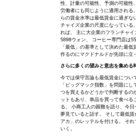
性、計量の可能性、予測の可能性
労働者にも同じように適用される
らの賃金水準は最低賃金に過ぎな
チャイズ企業の尺度になっている。 
れば、 主に大企業のフランチャ
5898ウォン、 コーヒー専門店は5
「最低」の基準として決めた最低
作るのにマクドナルドが先頭に立
さらに多くの望みと意志を集める
今では保守言論も最低賃金につい
「ビッグマック指数」を問題にし
つを買えるかどうかで判断するの
ットもあり、単品を買って食べる
る。 小商工人の困難を語り、今
夢見ていると話す。 そして最低
アカ」のレッテルを付ける。 そ
いく。