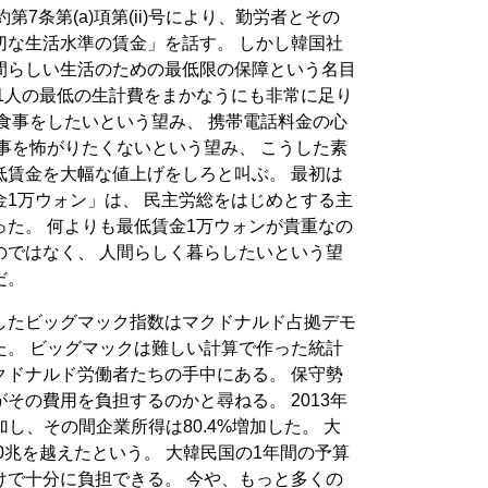
第7条第(a)項第(ii)号により、勤労者とその
切な生活水準の賃金」を話す。 しかし韓国社
間らしい生活のための最低限の保障という名目
1人の最低の生計費をまかなうにも非常に足り
食事をしたいという望み、 携帯電話料金の心
事を怖がりたくないという望み、 こうした素
低賃金を大幅な値上げをしろと叫ぶ。 最初は
1万ウォン」は、 民主労総をはじめとする主
た。 何よりも最低賃金1万ウォンが貴重なの
のではなく、 人間らしく暮らしたいという望
だ。
したビッグマック指数はマクドナルド占拠デモ
た。 ビッグマックは難しい計算で作った統計
クドナルド労働者たちの手中にある。 保守勢
その費用を負担するのかと尋ねる。 2013年
増加し、その間企業所得は80.4%増加した。 大
0兆を越えたという。 大韓民国の1年間の予算
けで十分に負担できる。 今や、もっと多くの