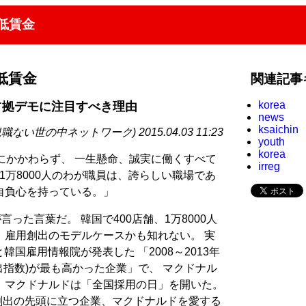
低賃金
低賃金
関連記事
korea
占拠デモに注目すべき理由
news
ksaichin
ない世の中ネットワーク) 2015.04.03 11:23
youth
korea
にかかわらず、 一生懸命、誠実に働くすべて
irreg
1万8000人のわが職員は、誇らしい職場であ
自負心を持っている。」
言った言葉だ。 韓国で400店舗、1万8000人
、雇用創出のモデルケースかも知れない。 実
と韓国雇用情報院が発表した 「2008～2013年
出指数)が最も高かった企業」で、 マクドナル
5月、マクドナルドは「全国採用の日」を開いた。
れは良い雇用創出の先頭に立つ企業、マクドナルドを愛する