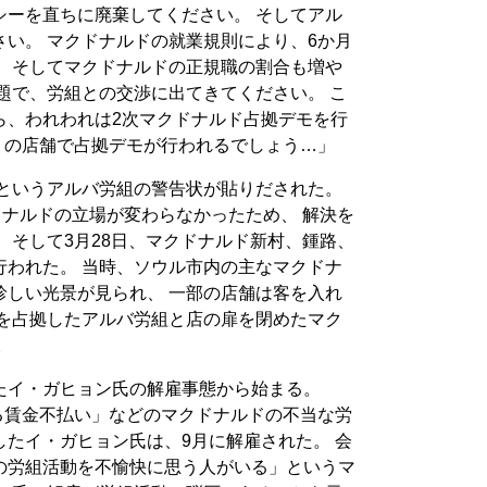
シーを直ちに廃棄してください。 そしてアル
い。 マクドナルドの就業規則により、6か月
。 そしてマクドナルドの正規職の割合も増や
題で、労組との交渉に出てきてください。 こ
ら、われわれは2次マクドナルド占拠デモを行
くの店舗で占拠デモが行われるでしょう…」
るというアルバ労組の警告状が貼りだされた。
ドナルドの立場が変わらなかったため、 解決を
 そして3月28日、マクドナルド新村、鍾路、
行われた。 当時、ソウル市内の主なマクドナ
珍しい光景が見られ、 一部の店舗は客を入れ
舗を占拠したアルバ労組と店の扉を閉めたマク
。
たイ・ガヒョン氏の解雇事態から始まる。
よる賃金不払い」などのマクドナルドの不当な労
たイ・ガヒョン氏は、9月に解雇された。 会
の労組活動を不愉快に思う人がいる」というマ