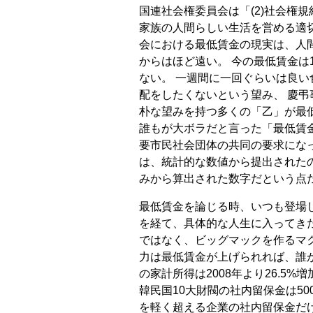
国連社会権委員会は「(2)社会権規約
家族の人間らしい生活を営める適
会における最低賃金の現実は、人
からはほど遠い。 今の最低賃金は
ない。 一週間に一回ぐらいは良い
配をしたくないという望み、 慶弔
朴な望みを持つ多くの「乙」が最
誰もが大ボラだと言った「最低賃金
要市民社会団体の共同の要求になっ
は、統計的な数値から提出された
みから算出された数字だという点
最低賃金を論じる時、いつも登場
を経て、具体的な人生に入ってき
ではなく、ビッグマックを作るマ
力は最低賃金が上げられれば、誰が
の家計所得は2008年より26.5%
韓民国10大財閥の社内留保金は50
を軽く超える企業の社内留保金だ