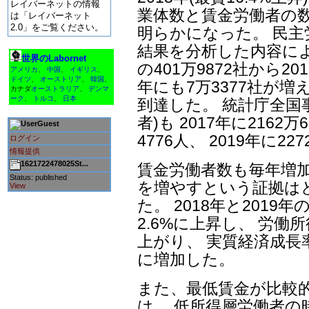
レイバーネットの情報
業体数と賃金労働者の
は「レイバーネット
2.0」をご覧ください。
明らかになった。 民
結果を分析した内容によ
世界のLabornet
の401万9872社から20
アメリカ
、
中国
、
イギリス
、
ドイツ
、
オーストリア
、
韓国
、
年にも7万3377社が増
カナダ
オーストラリア
、
デンマ
ーク
、
トルコ
、
日本
到達した。 統計庁全国
者)も 2017年に2162万
Guest
4776人、 2019年に2
ログイン
情報提供
1621722478025St...
賃金労働者数も毎年増
Status: published
を増やすという証拠は
View
た。 2018年と2019
2.6%に上昇し、 労働所
上がり、 実質経済成長率
に増加した。
また、最低賃金が比較的
は、 低所得層労働者の