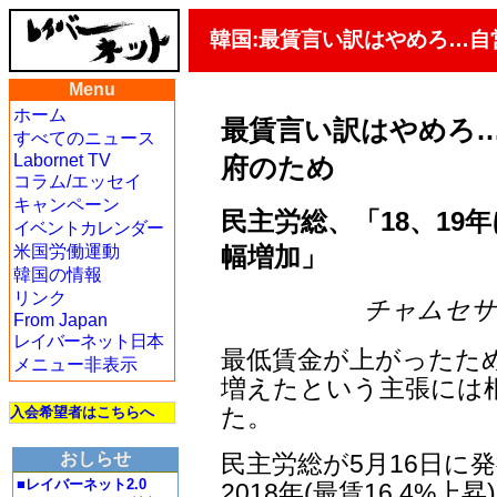
韓国:最賃言い訳はやめろ…
Menu
ホーム
最賃言い訳はやめろ
すべてのニュース
Labornet TV
府のため
コラム/エッセイ
キャンペーン
民主労総、「18、19
イベントカレンダー
幅増加」
米国労働運動
韓国の情報
リンク
チャムセサン編
From Japan
レイバーネット日本
最低賃金が上がったた
メニュー非表示
増えたという主張には
た。
入会希望者はこちらへ
民主労総が5月16日に
おしらせ
■レイバーネット2.0
2018年(最賃16.4%上昇