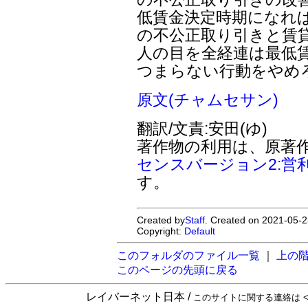
低賃金決定時期になれ
の不公正取り引きと賃
人の目を全経連は最低
つまらない行動をやめ
原文(チャムセサン)
翻訳/文責:安田(ゆ)
著作物の利用は、原著
センスバージョン2:営
す。
Created by
Staff
. Created on 2021-05-2
Copyright:
Default
このフォルダのファイル一覧
｜
上の
このページの先頭に戻る
レイバーネット日本 /
このサイトに関する連絡は <sta