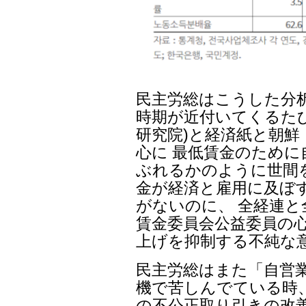
民主労総はこうした分
時期が近付いてくるたび
研究院)と経済紙と朝鮮
心に 最低賃金のため
ぶれるかのように世間
金が経済と雇用に及ぼ
がないのに、 全経連
賃金委員会公益委員の心
上げを抑制する不純な
民主労総はまた「自営
機で苦しんでている時
の不公正取り引きの改