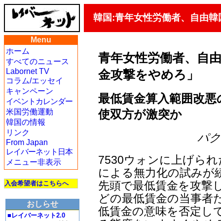
韓国:青年女性労働者、自由
Menu
ホーム
青年女性労働者、自
すべてのニュース
Labornet TV
金攻撃をやめろ」
コラム/エッセイ
キャンペーン
最低賃金算入範囲改悪
イベントカレンダー
使双方が激突か
米国労働運動
韓国の情報
リンク
パク・
From Japan
レイバーネット日本
7530ウォンに上げら
メニュー非表示
による無力化の試みが
先頭で最低賃金を攻撃
入会希望者はこちらへ
どの最低賃金の当事者
おしらせ
低賃金の意味を否定し
■レイバーネット2.0