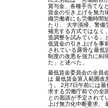
賞与金、各種手当てなど
賃金の引き上げを無力
織労働者にも労働時間
たり、 大学清掃、警
補充する方式ではなく
造調整を試みている」と
低賃金の引き上げを事
されている露骨な最低
制度の改悪を強力に糾
た」と述べた。
最低賃金委員会の全員会
は 最低賃金算入範囲改
う。 2月7日午前には
求する労働庁前での全
との面談が予定されてい
上げ無力化中断要求、 