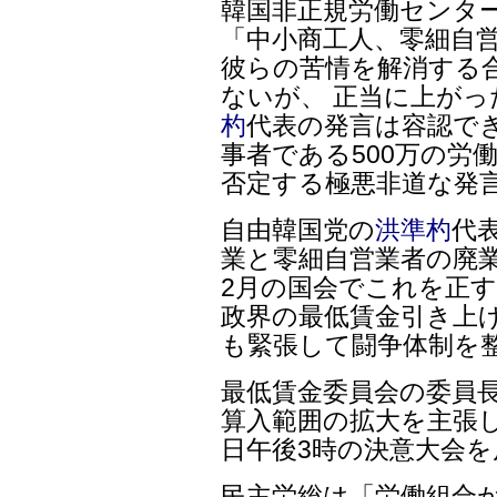
韓国非正規労働センタ
「中小商工人、零細自
彼らの苦情を解消する
ないが、 正当に上がっ
杓
代表の発言は容認で
事者である500万の労
否定する極悪非道な発
自由韓国党の
洪準杓
代
業と零細自営業者の廃
2月の国会でこれを正す
政界の最低賃金引き上げ
も緊張して闘争体制を
最低賃金委員会の委員
算入範囲の拡大を主張し
日午後3時の決意大会
民主労総は「労働組合