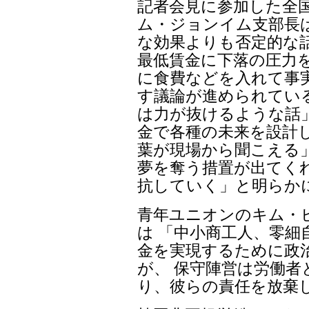
記者会見に参加した全
ム・ジョンイム支部長
な効果よりも否定的な
最低賃金に下落の圧力
に食費などを入れて事
す議論が進められてい
は力が抜けるような話
金で各種の未来を設計
葉が現場から聞こえる
夢を奪う措置が出てく
抗していく」と明らか
青年ユニオンのキム・
は 「中小商工人、零細
金を実現するために政
が、 保守陣営は労働者
り、彼らの責任を放棄