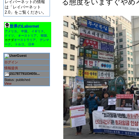
る態度をいますぐやめ
レイバーネットの情報
は「レイバーネット
2.0」をご覧ください。
世界のLabornet
アメリカ
、
中国
、
イギリス
、
ドイツ
、
オーストリア
、
韓国
、
カナダ
オーストラリア
、
デンマ
ーク
、
トルコ
、
日本
Guest
ログイン
情報提供
1517877910340St...
Status: published
View