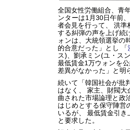
全国女性労働組合、青
ンターは1月30日午前
者会見を行って、 洪準
する糾弾の声を上げ続け
ォンは、大統領選挙の
的合意だった」とし 「
ス)、劉承ミン(ユ・ス
最低賃金1万ウォンを公
差異がなかった」と明
続いて「韓国社会が批
はなく、 家主、財閥大
曲された市場論理と政治
はじめとする保守陣営
いるが、 最低賃金引
と要求した。