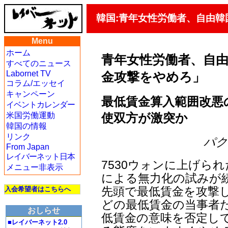
韓国:青年女性労働者、自由
Menu
ホーム
青年女性労働者、自
すべてのニュース
Labornet TV
金攻撃をやめろ」
コラム/エッセイ
キャンペーン
最低賃金算入範囲改悪
イベントカレンダー
使双方が激突か
米国労働運動
韓国の情報
リンク
パク・
From Japan
レイバーネット日本
7530ウォンに上げら
メニュー非表示
による無力化の試みが
先頭で最低賃金を攻撃
入会希望者はこちらへ
どの最低賃金の当事者
おしらせ
低賃金の意味を否定し
■レイバーネット2.0