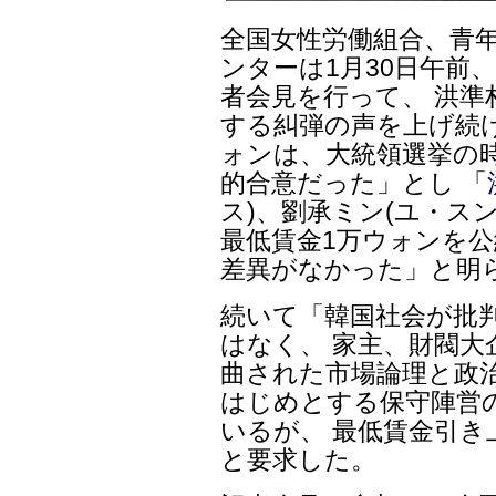
全国女性労働組合、青
ンターは1月30日午前
者会見を行って、 洪準
する糾弾の声を上げ続け
ォンは、大統領選挙の
的合意だった」とし 「
ス)、劉承ミン(ユ・ス
最低賃金1万ウォンを公
差異がなかった」と明
続いて「韓国社会が批
はなく、 家主、財閥大
曲された市場論理と政治
はじめとする保守陣営
いるが、 最低賃金引
と要求した。