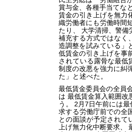
賞与金、各種手当てなど
賃金の引き上げを無力
織労働者にも労働時間
たり、 大学清掃、警
補充する方式ではなく
造調整を試みている」と
低賃金の引き上げを事
されている露骨な最低
制度の改悪を強力に糾
た」と述べた。
最低賃金委員会の全員会
は 最低賃金算入範囲改
う。 2月7日午前には
求する労働庁前での全
との面談が予定されてい
上げ無力化中断要求、 