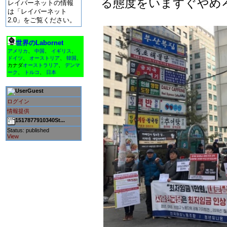
る態度をいますぐやめ
レイバーネットの情報
は「レイバーネット
2.0」をご覧ください。
世界のLabornet
アメリカ
、
中国
、
イギリス
、
ドイツ
、
オーストリア
、
韓国
、
カナダ
オーストラリア
、
デンマ
ーク
、
トルコ
、
日本
Guest
ログイン
情報提供
1517877910340St...
Status: published
View