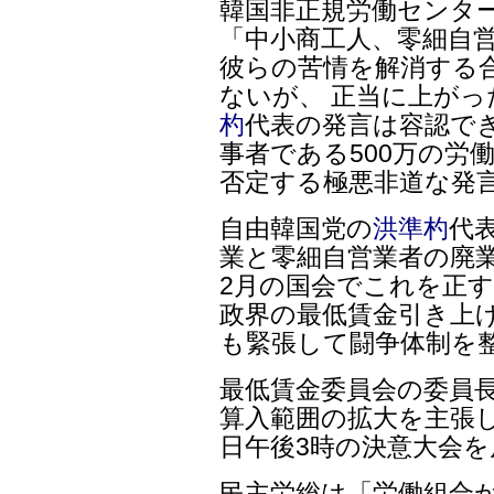
韓国非正規労働センタ
「中小商工人、零細自
彼らの苦情を解消する
ないが、 正当に上がっ
杓
代表の発言は容認で
事者である500万の労
否定する極悪非道な発
自由韓国党の
洪準杓
代
業と零細自営業者の廃
2月の国会でこれを正す
政界の最低賃金引き上げ
も緊張して闘争体制を
最低賃金委員会の委員
算入範囲の拡大を主張し
日午後3時の決意大会
民主労総は「労働組合