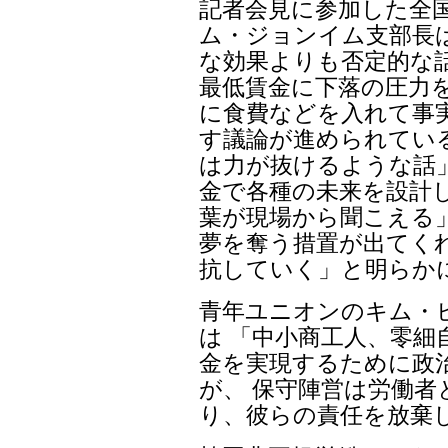
記者会見に参加した全
ム・ジョンイム支部長
な効果よりも否定的な
最低賃金に下落の圧力
に食費などを入れて事
す議論が進められてい
は力が抜けるような話
金で各種の未来を設計
葉が現場から聞こえる
夢を奪う措置が出てく
抗していく」と明らか
青年ユニオンのキム・
は 「中小商工人、零細
金を実現するために政
が、 保守陣営は労働者
り、彼らの責任を放棄