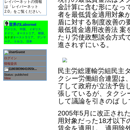
レイバーネットの情報
金計算に含む形になっ
は「レイバーネット
2.0」をご覧ください。
者を最低賃金適用対象
盾に対する制度改善の
世界のLabornet
最低賃金適用改善法 案
アメリカ
、
中国
、
イギリス
、
ドイツ
、
オーストリア
、
韓国
、
たり労使政懇談会方式
カナダ
オーストラリア
、
デンマ
ーク
、
トルコ
、
日本
進されずにいる。
Guest
ログイン
情報提供
民主労総運輸労組民主
1180383964105St...
Status: published
クシー労働組合連盟は
View
了して政府が立法予告
張しているが、タクシ
して議論を引きのば 
2005年5月に改正さ
用対象だった18才以下
賃金を適用し、適用除外