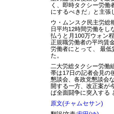
く、即時タクシー労働
にするべきだ」と主張
ウ・ムンスク民主労総
日平均12時間労働をし
払うと月100万ウォン
正規職労働者の平均賃
労働者にとって、 最
た。
二大労総タクシー労働
帯は17日の記者会見の
懇談会、各政党懇談会な
開する一方、改正案が
ば全面闘争に突入する 
原文(チャムセサン)
翻訳/文責:
安田(ゆ)