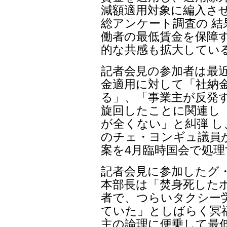
減額適用対象に編入さ
総アンケート調査の 結
働者の最低賃金を保障
的な共感も拡大してい
記者会見の参加者は最
金適用に対して「社納
る」、「事業主が反発す
旋回したことに関連し
が全くない」と糾弾 し
のチェ・ヨンギュ議員
案を4月臨時国会で処
記者会見に参加したグ
本部長は「焚身死した
者で、つらいタクシー
ていた」としばらく冥
主の論理に便乗して最