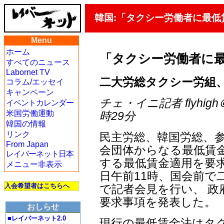
韓国:「タクシー労働者に最低
Menu
ホーム
「タクシー労働者に
すべてのニュース
Labornet TV
二大労総タクシー労組
コラム/エッセイ
キャンペーン
チェ・イニ記者 flyhigh＠ji
イベントカレンダー
米国労働運動
時29分
韓国の情報
リンク
民主労総、韓国労総、参
From Japan
会団体からなる最低賃
レイバーネット日本
する最低賃金適用を要求
メニュー非表示
日午前11時、国会前で
入会希望者はこちらへ
で記者会見を行い、 政
要求事項を発表した。
おしらせ
■レイバーネット2.0
現行の最低賃金法はタ