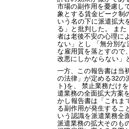
市場の副作用を憂慮し
象とする賃金ピーク制
いう名の下に派遣拡大
る」と批判した。 ま
者は老後不安の心理に
ない」とし 「無分別な
な雇用質を落とすので
改悪にしかならない」
一方、この報告書は当
の法律」が定める32の
ト)を、 禁止業務だけを
遣業務の全面拡大方案
かし報告書は「これま
る副作用が発生するこ
いう認識を派遣業務全
派遣業務の拡大そのも