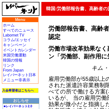
韓国:労働部報告書、高齢者
Menu
ホーム
労働部報告書、高齢
すべてのニュース
Labornet TV
認定
コラム/エッセイ
キャンペーン
労働市場改革効果なく
イベントカレンダー
ン「労働部、副作用に
米国労働運動
韓国の情報
リンク
キム・ヨ
From Japan
レイバーネット日本
雇用労働部が55歳以上
メニュー非表示
された派遣許容業務制限
べての所で働ける方案(
入会希望者はこちらへ
いるが、 当の雇用労
おしらせ
効果が微小だと指摘し
■レイバーネット2.0