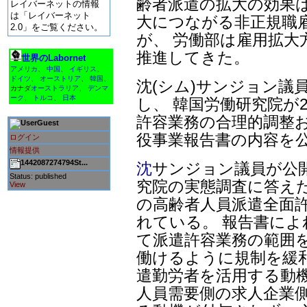
齢者派遣の拡大の効果は
レイバーネットの情報
は「レイバーネット
大につながる非正規職
2.0」をご覧ください。
が、 労働部は雇用拡大
推進してきた。
世界のLabornet
アメリカ
、
中国
、
イギリス
、
ドイツ
、
オーストリア
、
韓国
、
沈(シム)サンジョン議
カナダ
オーストラリア
、
デンマ
ーク
、
トルコ
、
日本
し、 韓国労働研究院が2
許容業務の合理的調整お
Guest
役事業報告書の内容を
ログイン
情報提供
1442087274794St...
沈
サンジョン議員が公
Status: published
究院の実態調査に答えた
View
の高齢者人員派遣全面
れている。 報告書によ
て派遣許容業務の範囲
働けるように規制を緩
遣勤労者を活用する動
人員需要側の求人企業