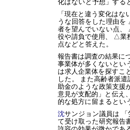
化はないと予想」する
「現在と違う変化はな
うな回答をした理由を
者を望んでいない点、
役や請負で使用、 △
点などと答えた。
報告書は調査の結果に
事業体が多くないとい
は求人企業体を探すこ
した。 また高齢者派遣
助金のような政策支援
意見が支配的」と伝え、
的な処方に留まるとい
沈
サンジョン議員は 
て受け取った研究報告
許容の効果が微かであ