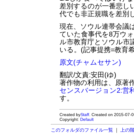
差別するのが一番悲し
代でも非正規職を差別
現在、ソウル連帯会議は
ていた食事代を8万ウォ
ル市教育庁とソウル市
いる。(記事提携=教育希
原文(チャムセサン)
翻訳/文責:安田(ゆ)
著作物の利用は、原著
センスバージョン2:営
す。
Created by
Staff
. Created on 2015-07-0
Copyright:
Default
このフォルダのファイル一覧
｜
上の