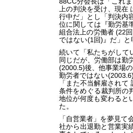
88CC分会長は「これま
上の判決を受け、現在 
行中だ」とし「判決内容
位に関しては『勤労基準
組合法上の労働者 (22
ではない(1回)』だ」
続いて「私たちがして
同じだが、労働部は勤
(2000.5)後、他事
勤労者ではない(2003
「また不当解雇されて
条件をめぐる裁判所の
地位が何度も変わると
た。
「自営業者」を夢見て
社から出退勤と営業実