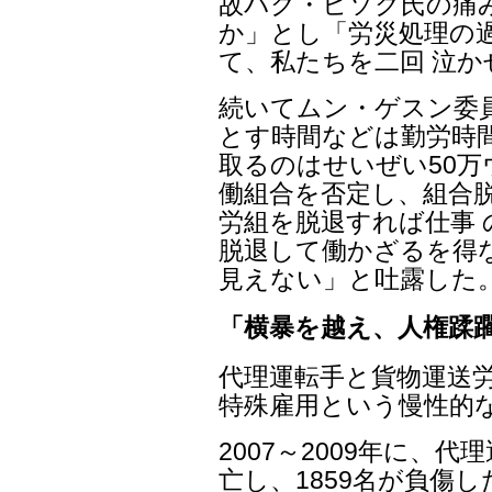
故パク・ヒソク氏の痛
か」とし「労災処理の
て、私たちを二回 泣
続いてムン・ゲスン委
とす時間などは勤労時間
取るのはせいぜい50万
働組合を否定し、組合
労組を脱退すれば仕事
脱退して働かざるを得
見えない」と吐露した
「横暴を越え、人権蹂
代理運転手と貨物運送
特殊雇用という慢性的
2007～2009年に、
亡し、1859名が負傷