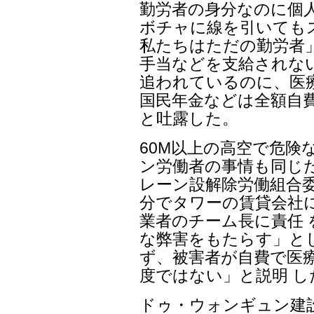
勤労者の身分なのに個
ボチャに線を引いても
私たちはただの勤労者」
手当などを支給されない
追われているのに、医
国民年金などは全額自
と吐露した。
60M以上の高空で危険
ン労働者の事情も同じ
レーン設解除労働組合委
分でタワーの賃貸会社
業者のチーム長に責任
な弊害をもたらす」と
ず、被害者が自費で医
度ではない」と説明 し
ドゥ・ウォンギュン建