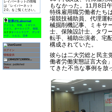
レイバーネットの情報
もなかった。11月8日
は「レイバーネット
2.0」をご覧ください。
特殊雇用職労働者たち
場競技補助員、代理運
世界のLabornet
械掘削機記事、ミキサー
アメリカ
、
中国
、
イギリス
、
ドイツ
、
オーストリア
、
韓国
、
士、保険設計士、タワ
カナダ
オーストラリア
、
デンマ
ーク
、
トルコ
、
日本
転手、補助出演者、宅
構成されていた。
Guest
ログイン
彼らは二大労総と民主
情報提供
1384029713089St...
働者労働実態証言大会」
Status: published
てきた不当な事例を放
View