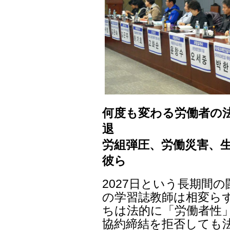
何度も変わる労働者の法
退
労組弾圧、労働災害、
彼ら
2027日という長期間
の学習誌教師は相変ら
ちは法的に「労働者性
協約締結を拒否しても