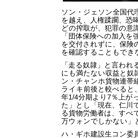
ソン・ジェソン全国代
を越え、人権蹂躙、恐喝
どの搾取が、犯罪の意
「団体保険への加入を
を交付されずに、保険
を確認することもでき
「走る奴隷」と言われ
にも満たない収益と奴
ン・チャンホ貨物連帯組
ライキ前後と較べると、2
年1/4分期より7％上が
た」とし「現在、仁川で
る貨物労働者は、すべて
万ウォンでしかない」
ハ・ギホ建設生コン委