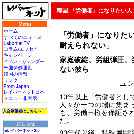
韓国:「労働者」になりたい人
Menu
ホーム
「労働者」になりたい
すべてのニュース
Labornet TV
耐えられない」
コラム/エッセイ
キャンペーン
家庭破綻、労組弾圧、
イベントカレンダー
ない彼ら
米国労働運動
韓国の情報
リンク
ユン・
From Japan
レイバーネット日本
10年以上「労働者と
メニュー非表示
人々が一つの場に集ま
も、労働三権を保証さ
入会希望者はこちらへ
だ。
おしらせ
■レイバーネット2.0
90年代以後、特殊雇用