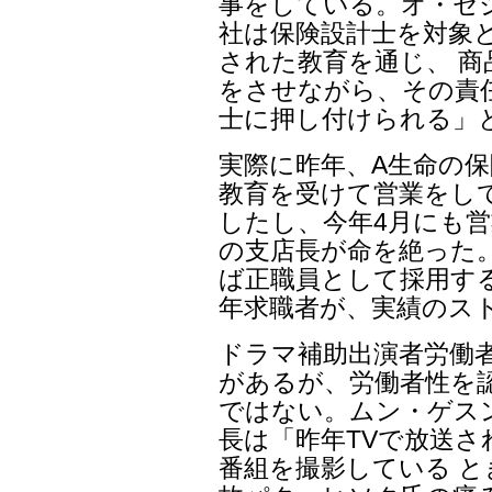
事をしている。オ・セ
社は保険設計士を対象
された教育を通じ、 
をさせながら、その責
士に押し付けられる」
実際に昨年、A生命の
教育を受けて営業をし
したし、今年4月にも
の支店長が命を絶った
ば正職員として採用す
年求職者が、実績のス
ドラマ補助出演者労働
があるが、労働者性を
ではない。ムン・ゲス
長は「昨年TVで放送
番組を撮影している 