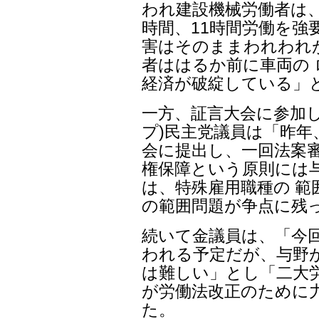
われ建設機械労働者は、
時間、11時間労働を強
害はそのままわれわれ
者ははるか前に車両の
経済が破綻している」
一方、証言大会に参加
プ)民主党議員は「昨年
会に提出し、一回法案
権保障という原則には
は、特殊雇用職種の 範
の範囲問題が争点に残
続いて金議員は、「今
われる予定だが、与野
は難しい」とし「二大
が労働法改正のために
た。