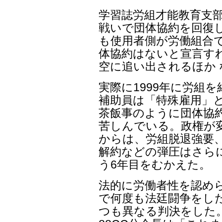
学習誌労組才能教育支
戦いで団体協約を回復
も使用者側が労働組合
体協約はないと宣言す
空に追い出されるほか
実際に1999年に労組を
補助員は「特殊雇用」
茶飯事のように団体協約
苦しんでいる。政権が
からは、労組脱退強要、
解約などの弾圧はさら
う6年目をむかえた。
法的に労働者性を認め
で何度も法廷闘争をし
つも異なる判決をした