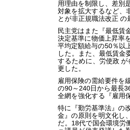
用理由を制限し、差別是
対象を拡大するなど、
とが非正規職法改正 
民主党はまた『最低賃
決定基準に物価上昇率を
平均定額給与の50％以
した。また、最低賃金
するために、労使政 が
更した。
雇用保険の需給要件を
の90～240日から最長
全網を強化する『雇用
特に『勤労基準法』の
金』の原則を明文化し、
だ。18代で国会環境労