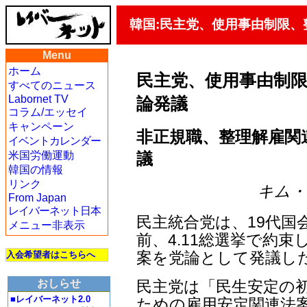
韓国:民主党、使用事由制限
Menu
ホーム
民主党、使用事由制
すべてのニュース
Labornet TV
論発議
コラム/エッセイ
キャンペーン
非正規職、整理解雇関
イベントカレンダー
議
米国労働運動
韓国の情報
リンク
キム・ヨ
From Japan
レイバーネット日本
民主統合党は、19代国
メニュー非表示
前、4.11総選挙で約
案を党論として発議し
入会希望者はこちらへ
民主党は「民生安定の
おしらせ
■レイバーネット2.0
ための雇用安定関連法案