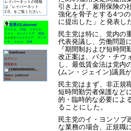
レイバーネットの情報
引き上げ、雇用保険の社
は「レイバーネット
2.0」をご覧ください。
強化を骨子とする4つ
に提出した」と発表し
世界のLabornet
アメリカ
、
中国
、
イギリス
、
民主党は特に、党内の
ドイツ
、
オーストリア
、
韓国
、
カナダ
オーストラリア
、
デンマ
代表発議し、労働問題
ーク
、
トルコ
、
日本
『期間制および短時間
Guest
改正案は、パク・チウ
ログイン
し、最低賃金法は党内の
情報提供
1338500959493St...
(ムン・ジェイン)議員
Status: published
View
民主党はまず、非正規
短時間勤労者保護などに
的・臨時的な必要によ
ることにした。
民主党のイ・ヨンソプ
な業務の場合、正規職