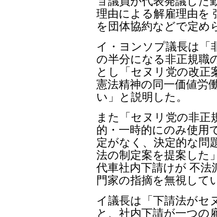
ョ議員が代表発議した
理由による解雇理由を 
を団体協約などで定め
イ・ヨンソプ議長は「
の半分になる非正規職
とし「セヌリ党の改正
憲法精神の同一価値労
い」と説明した。
また「セヌリ党の非正
的・一時的にのみ使用
定がなく、決定的な問
法の制定案を提案した
代車社内下請けが 不
門家の指摘を無視して
イ議長は「下請法がセ
と、社内下請が一つの