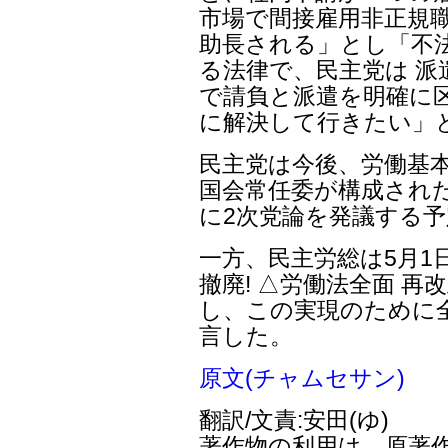
市場で間接雇用非正規職
助長される」とし「不
る法律で、民主党は 
で請負と派遣を明確に
に解決して行きたい」
民主党は今後、労働基
国会常任委が構成され
に2次党論を発議する
一方、民主労総は5月1
撤廃! △労働法全面 再
し、この実現のために
言した。
原文(チャムセサン)
翻訳/文責:安田(ゆ)
著作物の利用は、原著