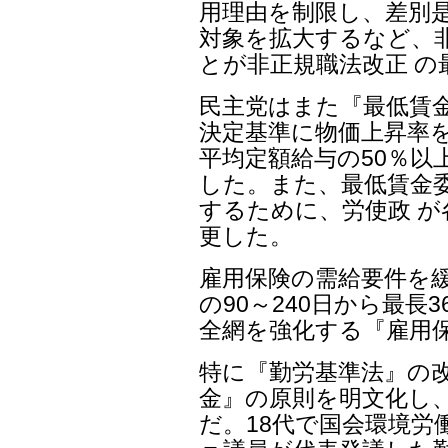
用理由を制限し、差別是
対象を拡大するなど、
とが非正規職法改正 
民主党はまた『最低賃
決定基準に物価上昇率を
平均定額給与の50％以
した。また、最低賃金
するために、労使政 が
更した。
雇用保険の需給要件を
の90～240日から最長
全網を強化する『雇用
特に『勤労基準法』の
金』の原則を明文化し、
だ。18代で国会環境労