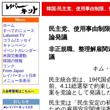
韓国:民主党、使用事由制限
Menu
ホーム
民主党、使用事由制
すべてのニュース
Labornet TV
論発議
コラム/エッセイ
キャンペーン
非正規職、整理解雇関
イベントカレンダー
議
米国労働運動
韓国の情報
リンク
キム・ヨ
From Japan
レイバーネット日本
民主統合党は、19代国
メニュー非表示
前、4.11総選挙で約
案を党論として発議し
入会希望者はこちらへ
民主党は「民生安定の
おしらせ
■レイバーネット2.0
ための雇用安定関連法案