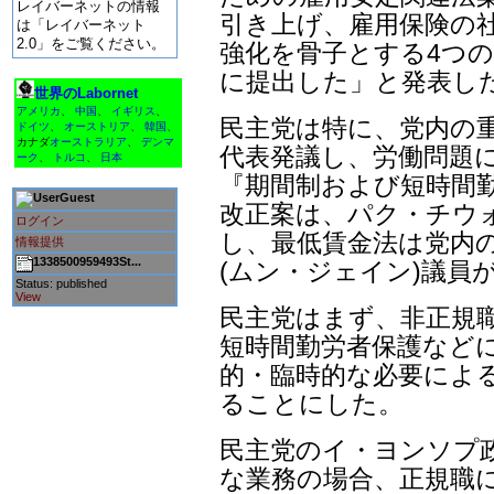
レイバーネットの情報
引き上げ、雇用保険の社
は「レイバーネット
2.0」をご覧ください。
強化を骨子とする4つ
に提出した」と発表し
世界のLabornet
アメリカ
、
中国
、
イギリス
、
民主党は特に、党内の
ドイツ
、
オーストリア
、
韓国
、
カナダ
オーストラリア
、
デンマ
代表発議し、労働問題
ーク
、
トルコ
、
日本
『期間制および短時間
Guest
改正案は、パク・チウ
ログイン
し、最低賃金法は党内の
情報提供
1338500959493St...
(ムン・ジェイン)議員
Status: published
View
民主党はまず、非正規
短時間勤労者保護などに
的・臨時的な必要によ
ることにした。
民主党のイ・ヨンソプ
な業務の場合、正規職