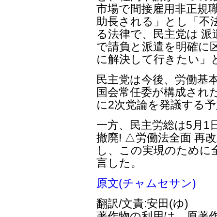
市場で間接雇用非正規職
助長される」とし「不
る法律で、民主党は 
で請負と派遣を明確に
に解決して行きたい」
民主党は今後、労働基
国会常任委が構成され
に2次党論を発議する
一方、民主労総は5月1
撤廃! △労働法全面 再
し、この実現のために
言した。
原文(チャムセサン)
翻訳/文責:安田(ゆ)
著作物の利用は、原著