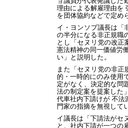
ョ議員が代表発議した
理由による解雇理由を 
を団体協約などで定め
イ・ヨンソプ議長は「
の半分になる非正規職
とし「セヌリ党の改正
憲法精神の同一価値労
い」と説明した。
また「セヌリ党の非正
的・一時的にのみ使用
定がなく、決定的な問
法の制定案を提案した
代車社内下請けが 不
門家の指摘を無視して
イ議長は「下請法がセ
と、社内下請が一つの