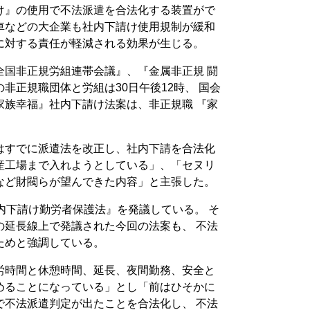
け』の使用で不法派遣を合法化する装置がで
車などの大企業も社内下請け使用規制が緩和
に対する責任が軽減される効果が生じる。
全国非正規労組連帯会議』、『金属非正規 闘
非正規職団体と労組は30日午後12時、 国会
家族幸福』社内下請け法案は、非正規職 『家
はすでに派遣法を改正し、社内下請を合法化
産工場まで入れようとしている」、「セヌリ
など財閥らが望んできた内容」と主張した。
内下請け勤労者保護法』を発議している。 そ
の延長線上で発議された今回の法案も、 不法
ためと強調している。
労時間と休憩時間、延長、夜間勤務、安全と
めることになっている」とし「前はひそかに
で不法派遣判定が出たことを合法化し、 不法