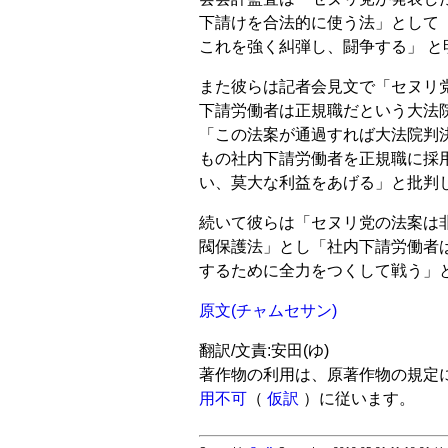
下請けを合法的に使う法」として 
これを強く糾弾し、闘争する」 と
また彼らは記者会見文で「セヌリ
下請労働者は正規職だという大法院
「この法案が通過すれば大法院判
もの社内下請労働者を正規職に採
い、莫大な利益をあげる」と批判
続いて彼らは「セヌリ党の法案は
閥保護法」とし「社内下請労働者
するために全力をつくして戦う」
原文(チャムセサン)
翻訳/文責:安田(ゆ)
著作物の利用は、原著作物の規定
用不可
（
仮訳
）に従います。