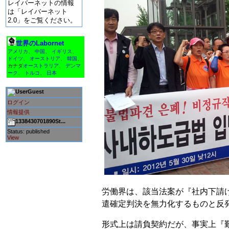
レイバーネットの情報
は「レイバーネット
2.0」をご覧ください。
世界のLabornet
アメリカ
、
中国
、
イギリス
、
ドイツ
、
オーストリア
、
韓国
、
カナダ
オーストラリア
、
デンマ
ーク
、
トルコ
、
日本
Guest
ログイン
情報提供
1338430701890St...
Status: published
View
労働界は、該当法案が『社内下請
遣確定判決を無力化するものと反
形式上は請負契約だが、事実上『