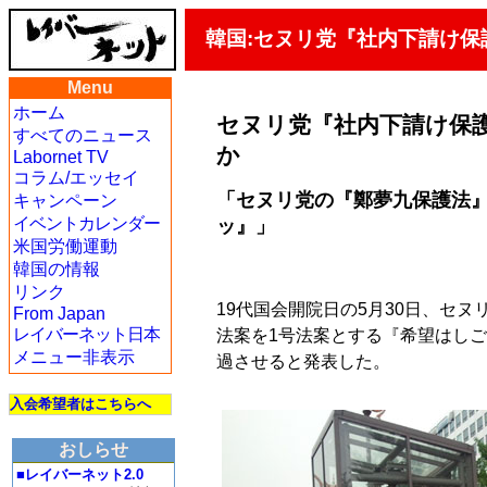
韓国:セヌリ党『社内下請け保
Menu
ホーム
セヌリ党『社内下請け保護
すべてのニュース
か
Labornet TV
コラム/エッセイ
「セヌリ党の『鄭夢九保護法』
キャンペーン
イベントカレンダー
ッ』」
米国労働運動
韓国の情報
リンク
19代国会開院日の5月30日、セ
From Japan
レイバーネット日本
法案を1号法案とする『希望はしご1
メニュー非表示
過させると発表した。
入会希望者はこちらへ
おしらせ
■レイバーネット2.0