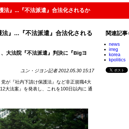
護法』...『不法派遣』合法化されるか
法』...『不法派遣』合法化される
関連記事
news
irreg
、大法院『不法派遣』判決に『Bigヨ
korea
kpolitics
ユン・ジヨン記者 2012.05.30 15:17
ヌリ党が『社内下請け保護法』など非正規職4大
2大法案』を発表し、これを100日以内に 通