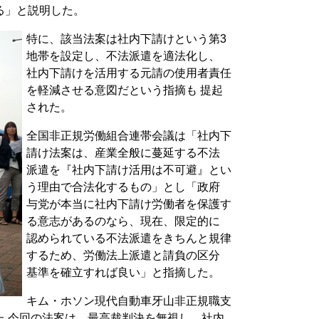
る」と説明した。
特に、該当法案は社内下請けという第3
地帯を設定し、不法派遣を適法化し、
社内下請けを活用する元請の使用者責任
を軽減させる意図だという指摘も 提起
された。
全国非正規労働組合連帯会議は「社内下
請け法案は、産業全般に蔓延する不法
派遣を『社内下請け活用は不可避』とい
う理由で合法化するもの」とし「政府
与党が本当に社内下請け労働者を保護す
る意志があるのなら、現在、限定的に
認められている不法派遣をきちんと規律
するため、労働法上派遣と請負の区分
基準を確立すれば良い」と指摘した。
キム・ホソン現代自動車牙山非正規職支
た 今回の法案は、最高裁判決を無視し、社内