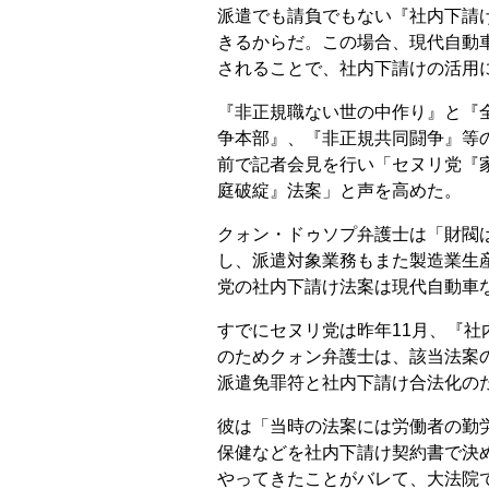
派遣でも請負でもない『社内下請
きるからだ。この場合、現代自動
されることで、社内下請けの活用
『非正規職ない世の中作り』と『
争本部』、『非正規共同闘争』等の
前で記者会見を行い「セヌリ党『
庭破綻』法案」と声を高めた。
クォン・ドゥソプ弁護士は「財閥
し、派遣対象業務もまた製造業生
党の社内下請け法案は現代自動車
すでにセヌリ党は昨年11月、『社
のためクォン弁護士は、該当法案
派遣免罪符と社内下請け合法化の
彼は「当時の法案には労働者の勤
保健などを社内下請け契約書で決
やってきたことがバレて、大法院