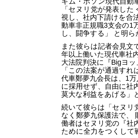
キム・ホソン現代自動
「セヌリ党が発表した
視し、社内下請けを合
動車非正規職3支会の1
し、闘争する」 と明ら
また彼らは記者会見文
年以上働いた現代車社内
大法院判決に『Bigヨ
「この法案が通過すれ
代車鄭夢九会長は、1万
に採用せず、自由に社
莫大な利益をあげる」
続いて彼らは「セヌリ
なく鄭夢九保護法で、 
働者はセヌリ党の『社
ために全力をつくして