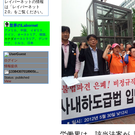
レイバーネットの情報
は「レイバーネット
2.0」をご覧ください。
世界のLabornet
アメリカ
、
中国
、
イギリス
、
ドイツ
、
オーストリア
、
韓国
、
カナダ
オーストラリア
、
デンマ
ーク
、
トルコ
、
日本
Guest
ログイン
情報提供
1338430701890St...
Status: published
View
労働界は、該当法案が