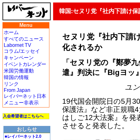
韓国:セヌリ党『社内下請け保
Menu
ホーム
セヌリ党『社内下請け
すべてのニュース
Labornet TV
化されるか
コラム/エッセイ
キャンペーン
「セヌリ党の『鄭夢九
イベントカレンダー
遣』判決に『Bigヨッ
米国労働運動
韓国の情報
リンク
ユン・
From Japan
レイバーネット日本
19代国会開院日の5月
メニュー非表示
保護法』など非正規職4
はしご12大法案』を発
入会希望者はこちらへ
させると発表した。
おしらせ
■レイバーネット2.0