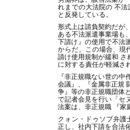
れまでの大法院の 不
と反発している。
形式上は請負契約だが
ある不法派遣事業場も
下請け』の使用で不法
からだ。この場合、現
請け使用規制が緩和 
に対する責任が軽減さ
『非正規職ない世の中
会議』、『金属非正規 
争』等の非正規職団体と
で記者会見を行い「セ
法案は、非正規職 『家
クォン・ドゥソプ弁護
正し、社内下請を合法化