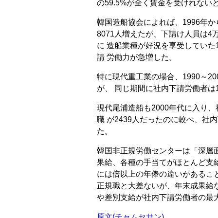
の59.5%が全く賃金を受けれない
韓国造船協会によれば、1996年か
8071人増えたが、下請け人員は4万
に 造船業種が好況を享受していた19
請 労働力が急増した。
特に現代重工業の場合、1990～200
が、 同じ期間に社内下請労働者は1万
現代尾浦造船も2000年代に入り、
職 が2439人だったのに較べ、社
た。
韓国非正規労働センターは「深層
果給、各種の手当てがほとんど支
には倍以上の年俸の違いがあるこ
正規職と大差ないが、年末成果給
や差別支給が社内下請労働者の最
原文(チャムセサン)