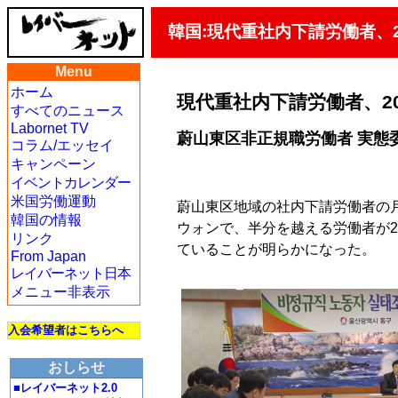
韓国:現代重社内下請労働者、2
Menu
ホーム
現代重社内下請労働者、20
すべてのニュース
Labornet TV
蔚山東区非正規職労働者 実態
コラム/エッセイ
キャンペーン
イベントカレンダー
米国労働運動
蔚山東区地域の社内下請労働者の月
韓国の情報
ウォンで、半分を越える労働者が
リンク
ていることが明らかになった。
From Japan
レイバーネット日本
メニュー非表示
入会希望者はこちらへ
おしらせ
■レイバーネット2.0