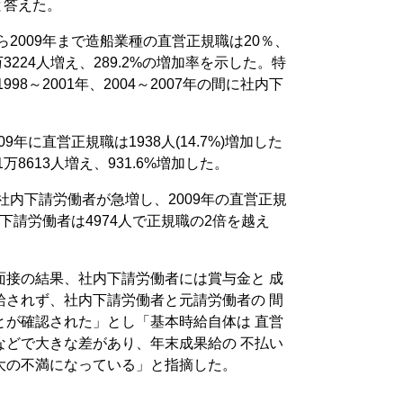
と答えた。
ら2009年まで造船業種の直営正規職は20％、
3224人増え、289.2%の増加率を示した。特
98～2001年、2004～2007年の間に社内下
9年に直営正規職は1938人(14.7%)増加した
8613人増え、931.6%増加した。
社内下請労働者が急増し、2009年の直営正規
内下請労働者は4974人で正規職の2倍を越え
面接の結果、社内下請労働者には賞与金と 成
給されず、社内下請労働者と元請労働者の 間
とが確認された」とし「基本時給自体は 直営
などで大きな差があり、年末成果給の 不払い
大の不満になっている」と指摘した。