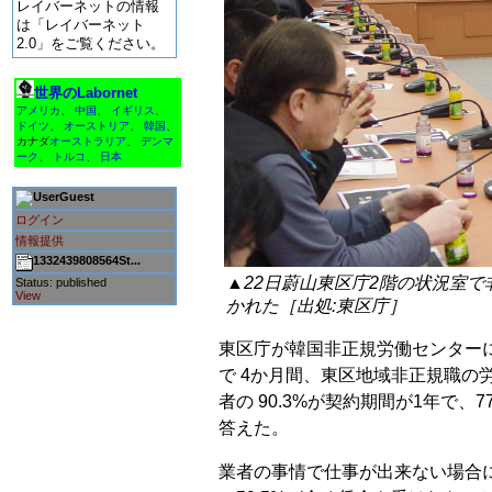
レイバーネットの情報
は「レイバーネット
2.0」をご覧ください。
世界のLabornet
アメリカ
、
中国
、
イギリス
、
ドイツ
、
オーストリア
、
韓国
、
カナダ
オーストラリア
、
デンマ
ーク
、
トルコ
、
日本
Guest
ログイン
情報提供
1332439808564St...
▲22日蔚山東区庁2階の状況室
Status: published
View
かれた［出処:東区庁］
東区庁が韓国非正規労働センターに
で 4か月間、東区地域非正規職の
者の 90.3%が契約期間が1年で
答えた。
業者の事情で仕事が出来ない場合