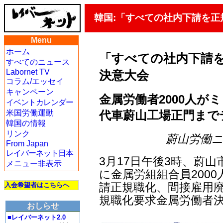
韓国:「すべての社内下請を
Menu
ホーム
「すべての社内下請
すべてのニュース
Labornet TV
決意大会
コラム/エッセイ
キャンペーン
金属労働者2000人
イベントカレンダー
代車蔚山工場正門まで
米国労働運動
韓国の情報
リンク
蔚山労働ニュー
From Japan
レイバーネット日本
3月17日午後3時、蔚
メニュー非表示
に金属労組組合員200
請正規職化、間接雇用廃
入会希望者はこちらへ
規職化要求金属労働者
おしらせ
■レイバーネット2.0