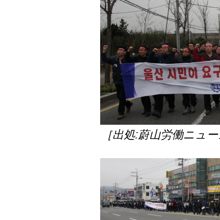
［出処:蔚山労働ニュー