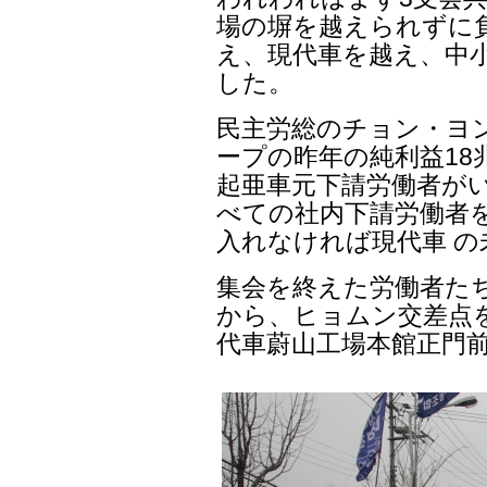
場の塀を越えられずに
え、現代車を越え、中
した。
民主労総のチョン・ヨ
ープの昨年の純利益18
起亜車元下請労働者が
べての社内下請労働者
入れなければ現代車 
集会を終えた労働者た
から、ヒョムン交差点
代車蔚山工場本館正門