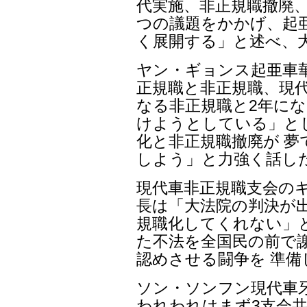
代実施、非正規職撤廃、
つの議題をかかげ、起亜
く展開する」と述べ、
ヤン・ギョンス起亜車
正規職と非正規職、現代
なる非正規職と2年にな
けようとしている」と
化と非正規職撤廃が 
しよう」と力強く話し
現代車非正規職支会の
長は「大法院の判決が
規職化してくれない」
た不法を全国民の前で
認めさせる闘争を 準
ソン・ソンフン現代車
われわれはまず3支会共