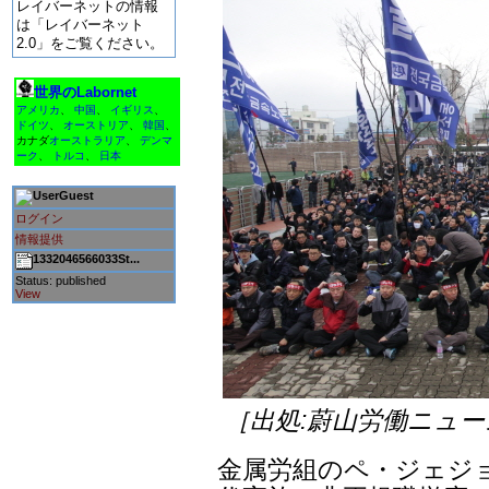
レイバーネットの情報
は「レイバーネット
2.0」をご覧ください。
世界のLabornet
アメリカ
、
中国
、
イギリス
、
ドイツ
、
オーストリア
、
韓国
、
カナダ
オーストラリア
、
デンマ
ーク
、
トルコ
、
日本
Guest
ログイン
情報提供
1332046566033St...
Status: published
View
［出処:蔚山労働ニュー
金属労組のペ・ジェジ